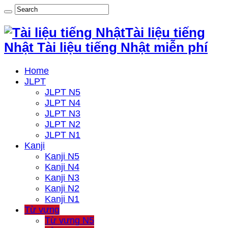
Tài liệu tiếng
Nhật Tài liệu tiếng Nhật miễn phí
Home
JLPT
JLPT N5
JLPT N4
JLPT N3
JLPT N2
JLPT N1
Kanji
Kanji N5
Kanji N4
Kanji N3
Kanji N2
Kanji N1
Từ vựng
Từ vựng N5