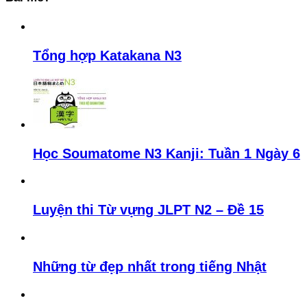
Tổng hợp Katakana N3
Học Soumatome N3 Kanji: Tuần 1 Ngày 6
Luyện thi Từ vựng JLPT N2 – Đề 15
Những từ đẹp nhất trong tiếng Nhật