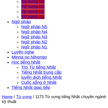
Từ vựng N4
Từ vựng N3
Từ vựng N2
Từ vựng N1
Ngữ pháp
Ngữ pháp N5
Ngữ pháp N4
Ngữ pháp N3
Ngữ pháp N2
Ngữ pháp N1
Luyện nghe
Minna no Nihongo
Học tiếng Nhật
Trợ Từ tiếng Nhật
Tiếng Nhật trung cấp
luyện dịch tiếng Nhật
Cuộc sống ở Nhật
Tiếng Nhật giao tiếp
Home
/
Từ vựng
/
1173 Từ vựng tiếng Nhật chuyên ngành
kỹ thuật