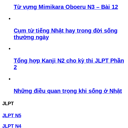
Từ vựng Mimikara Oboeru N3 – Bài 12
Cụm từ tiếng Nhật hay trong đời sống
thường ngày
Tổng hợp Kanji N2 cho kỳ thi JLPT Phần
2
Những điều quan trọng khi sống ở Nhật
JLPT
JLPT N5
JLPT N4