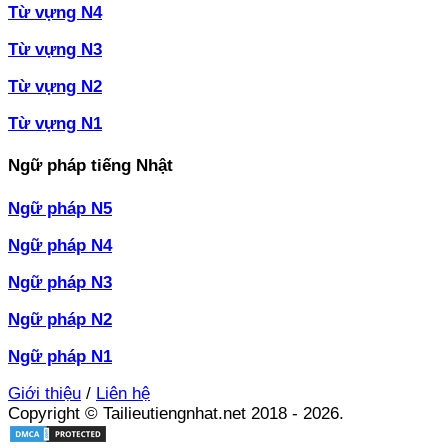
Từ vựng N4
Từ vựng N3
Từ vựng N2
Từ vựng N1
Ngữ pháp tiếng Nhật
Ngữ pháp N5
Ngữ pháp N4
Ngữ pháp N3
Ngữ pháp N2
Ngữ pháp N1
Giới thiệu
/
Liên hệ
Copyright © Tailieutiengnhat.net 2018 - 2026.