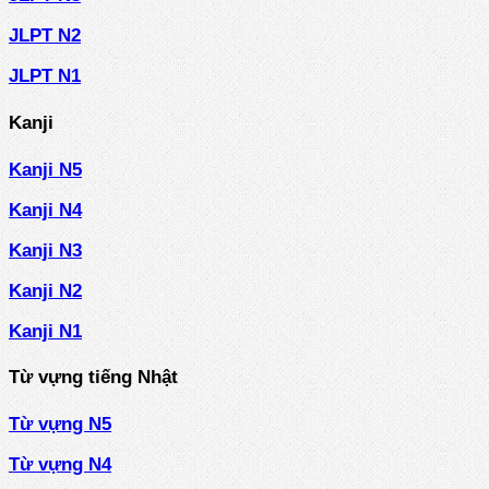
JLPT N2
JLPT N1
Kanji
Kanji N5
Kanji N4
Kanji N3
Kanji N2
Kanji N1
Từ vựng tiếng Nhật
Từ vựng N5
Từ vựng N4