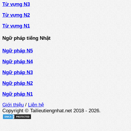
Từ vựng N3
Từ vựng N2
Từ vựng N1
Ngữ pháp tiếng Nhật
Ngữ pháp N5
Ngữ pháp N4
Ngữ pháp N3
Ngữ pháp N2
Ngữ pháp N1
Giới thiệu
/
Liên hệ
Copyright © Tailieutiengnhat.net 2018 - 2026.