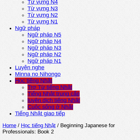
Từ vựng N4
Từ vựng N3
Từ vựng N2
Từ vựng N1
Ngữ pháp
Ngữ pháp N5
Ngữ pháp N4
Ngữ pháp N3
Ngữ pháp N2
Ngữ pháp N1
Luyện nghe
Minna no Nihongo
Học tiếng Nhật
Trợ Từ tiếng Nhật
Tiếng Nhật trung cấp
luyện dịch tiếng Nhật
Cuộc sống ở Nhật
Tiếng Nhật giao tiếp
Home
/
Học tiếng Nhật
/
Beginning Japanese for
Professionals: Book 2