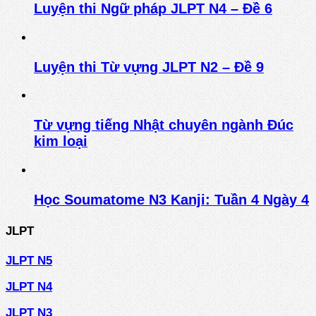
Luyện thi Ngữ pháp JLPT N4 – Đề 6
Luyện thi Từ vựng JLPT N2 – Đề 9
Từ vựng tiếng Nhật chuyên ngành Đúc
kim loại
Học Soumatome N3 Kanji: Tuần 4 Ngày 4
JLPT
JLPT N5
JLPT N4
JLPT N3