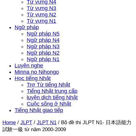
Từ vựng N4
Từ vựng N3
Từ vựng N2
Từ vựng N1
Ngữ pháp
Ngữ pháp N5
Ngữ pháp N4
Ngữ pháp N3
Ngữ pháp N2
Ngữ pháp N1
Luyện nghe
Minna no Nihongo
Học tiếng Nhật
Trợ Từ tiếng Nhật
Tiếng Nhật trung cấp
luyện dịch tiếng Nhật
Cuộc sống ở Nhật
Tiếng Nhật giao tiếp
Home
/
JLPT
/
JLPT N1
/
Bộ đề thi JLPT N1- 日本語能力
試験一級 từ năm 2000-2009