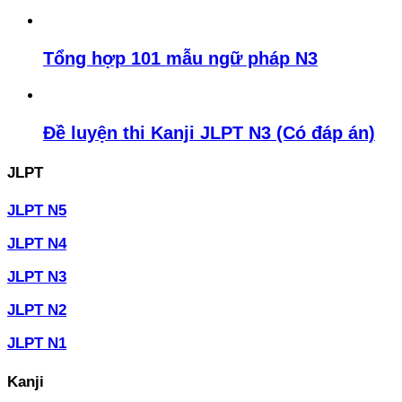
Tổng hợp 101 mẫu ngữ pháp N3
Đề luyện thi Kanji JLPT N3 (Có đáp án)
JLPT
JLPT N5
JLPT N4
JLPT N3
JLPT N2
JLPT N1
Kanji