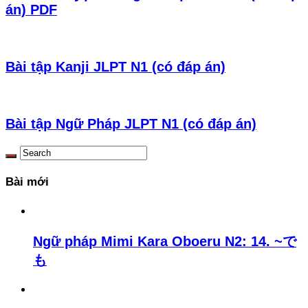
án) PDF
Bài tập Kanji JLPT N1 (có đáp án)
Bài tập Ngữ Pháp JLPT N1 (có đáp án)
Bài mới
Ngữ pháp Mimi Kara Oboeru N2: 14. ~で
も