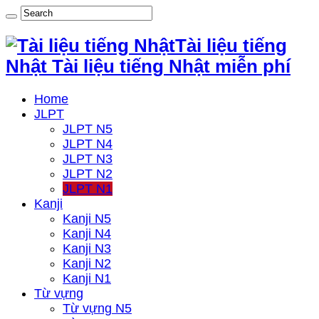
Tài liệu tiếng
Nhật Tài liệu tiếng Nhật miễn phí
Home
JLPT
JLPT N5
JLPT N4
JLPT N3
JLPT N2
JLPT N1
Kanji
Kanji N5
Kanji N4
Kanji N3
Kanji N2
Kanji N1
Từ vựng
Từ vựng N5