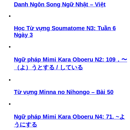
Danh Ngôn Song Ngữ Nhật – Việt
Học Từ vựng Soumatome N3: Tuần 6
Ngày 3
Ngữ pháp Mimi Kara Oboeru N2: 109．〜
（よ）うとする / している
Từ vựng Minna no Nihongo – Bài 50
Ngữ pháp Mimi Kara Oboeru N4: 71. ~よ
うにする