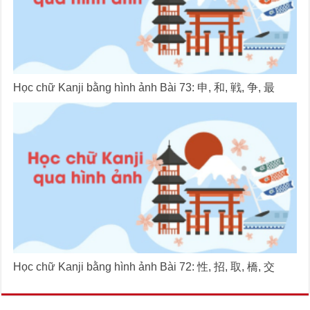
Học chữ Kanji bằng hình ảnh Bài 73: 申, 和, 戦, 争, 最
Học chữ Kanji bằng hình ảnh Bài 72: 性, 招, 取, 橋, 交