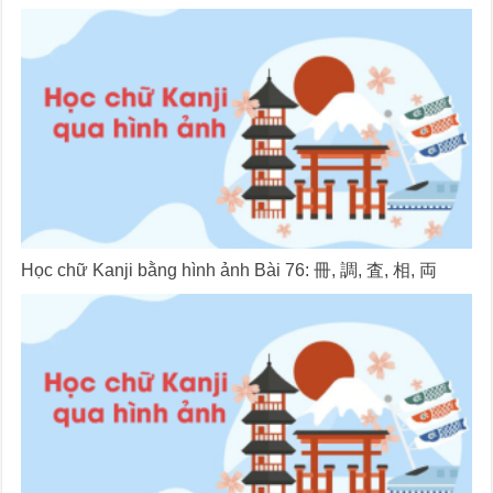
Học chữ Kanji bằng hình ảnh Bài 76: 冊, 調, 査, 相, 両