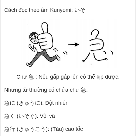
Cách đọc theo âm Kunyomi: いそ
Chữ
急
: Nếu gấp gáp lên có thể kịp được.
Những từ thường có chứa chữ
急
:
急に (きゅうに): Đột nhiên
急ぐ (いそぐ): Vội vã
急行 (きゅうこう): (Tàu) cao tốc