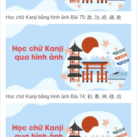
Học chữ Kanji bằng hình ảnh Bài 75: 政, 治, 経, 歳, 枚
Học chữ Kanji bằng hình ảnh Bài 74: 初, 番, 神, 様, 信