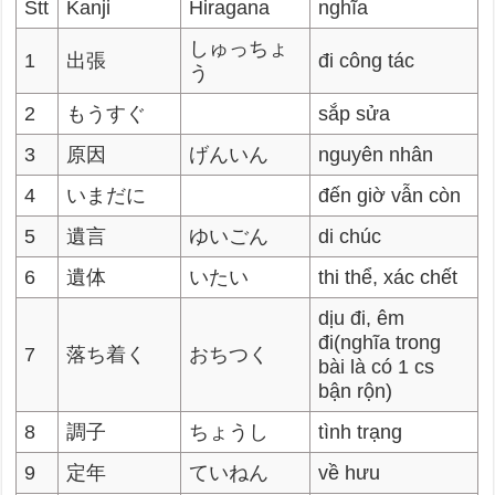
Stt
Kanji
Hiragana
nghĩa
しゅっちょ
1
出張
đi công tác
う
2
もうすぐ
sắp sửa
3
原因
げんいん
nguyên nhân
4
いまだに
đến giờ vẫn còn
5
遺言
ゆいごん
di chúc
6
遺体
いたい
thi thể, xác chết
dịu đi, êm
đi(nghĩa trong
7
落ち着く
おちつく
bài là có 1 cs
bận rộn)
8
調子
ちょうし
tình trạng
9
定年
ていねん
về hưu