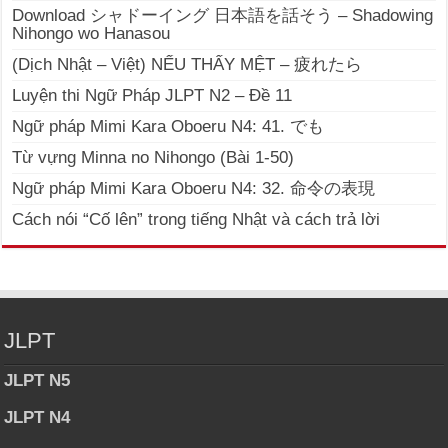
Download シャドーイング 日本語を話そう – Shadowing
Nihongo wo Hanasou
(Dịch Nhật – Việt) NẾU THẤY MỆT – 疲れたら
Luyện thi Ngữ Pháp JLPT N2 – Đề 11
Ngữ pháp Mimi Kara Oboeru N4: 41. でも
Từ vựng Minna no Nihongo (Bài 1-50)
Ngữ pháp Mimi Kara Oboeru N4: 32. 命令の表現
Cách nói “Cố lên” trong tiếng Nhật và cách trả lời
JLPT
JLPT N5
JLPT N4