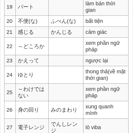
làm bán thời
19
パート
gian
20
不便(な)
ふべん(な)
bất tiện
21
感じる
かんじる
cảm giác
xem phần ngữ
22
～どころか
pháp
23
かえって
ngược lại
thong thả(về mặt
24
ゆとり
thời gian)
～わけでは
xem phần ngữ
25
ない
pháp
xung quanh
26
身の回り
みのまわり
mình
でんしレン
27
電子レンジ
lò viba
ジ