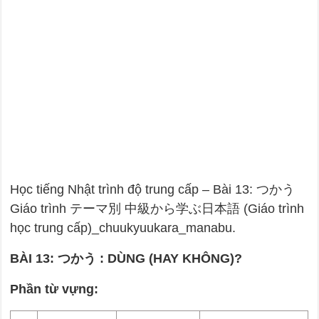
Học tiếng Nhật trình độ trung cấp – Bài 13: つかう
Giáo trình テーマ別 中級から学ぶ日本語 (Giáo trình
học trung cấp)_chuukyuukara_manabu.
BÀI 13: つかう : DÙNG (HAY KHÔNG)?
Phần từ vựng: