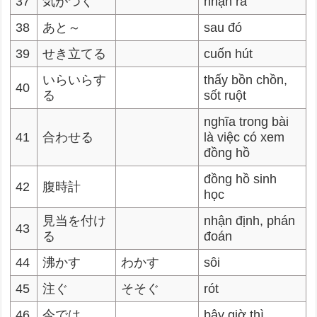
37
気がつく
nhận ra
38
あと～
sau đó
39
せき立てる
cuốn hút
いらいらす
thấy bồn chồn,
40
る
sốt ruột
nghĩa trong bài
41
合わせる
là việc có xem
đồng hồ
đồng hồ sinh
42
腹時計
học
見当を付け
nhận định, phán
43
る
đoán
44
沸かす
わかす
sôi
45
注ぐ
そそぐ
rót
46
今では
bây giờ thì