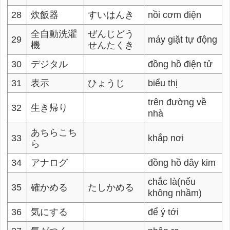
28
炊飯器
すいはんき
nồi cơm điện
全自動洗濯
ぜんじどう
29
máy giặt tự động
機
せんたくき
30
デジタル
đồng hồ điện tử
31
表示
ひょうじ
biểu thị
trên đường về
32
生き帰り
nhà
あちらこち
33
khắp nơi
ら
34
アナログ
đồng hồ dây kim
chắc là(nếu
35
確かめる
たしかめる
không nhầm)
36
気にする
để ý tới