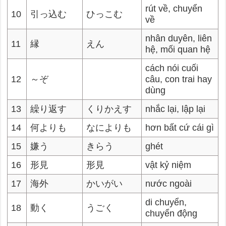
rút về, chuyển
10
引っ込む
ひっこむ
về
nhân duyên, liên
11
縁
えん
hệ, mối quan hệ
cách nói cuối
12
～ぞ
câu, con trai hay
dùng
13
繰り返す
くりかえす
nhắc lại, lập lại
14
何よりも
なによりも
hơn bất cứ cái gì
15
嫌う
きらう
ghét
16
形見
形見
vật kỷ niệm
17
海外
かいがい
nước ngoài
di chuyển,
18
動く
うごく
chuyển động