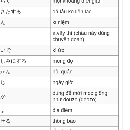
ばらく
một khoảng thời gian
ぶさたする
đã lâu ko liên lạc
ねん
kỉ niệm
à,vậy thì (châu này dùng
て
chuyển đoạn)
もいで
kí ức
のしみにする
mong đợi
いかん
hội quán
ちじ
ngày giờ
dùng để mời mọc giống
うか
như douzo (doozo)
しょ
địa điểm
らせる
thông báo