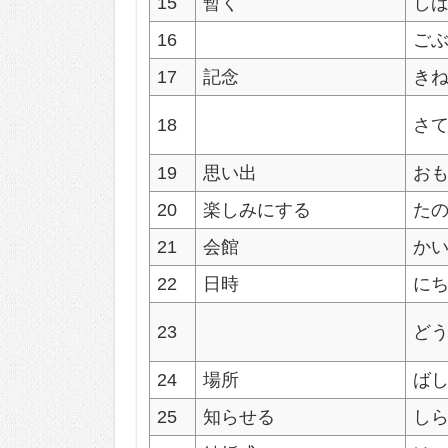
15
暫く
し
16
ご
17
記念
き
18
さ
19
思い出
お
20
楽しみにする
た
21
会館
か
22
日時
に
23
ど
24
場所
ば
25
知らせる
し