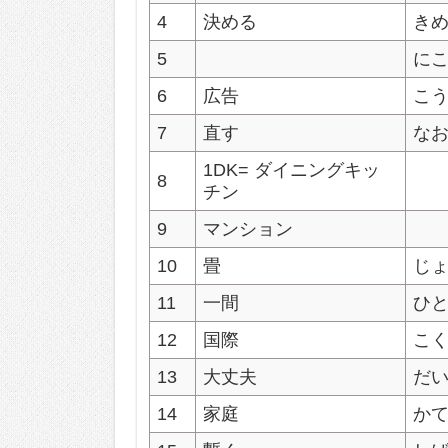
4
決める
き
5
に
6
広告
こ
7
直す
な
1DK= ダイニングキッ
8
チン
9
マンション
10
畳
じ
11
一間
ひ
12
国際
こ
13
大丈夫
だ
14
家庭
か