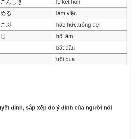
っこんしき
lễ kết hôn
とめる
làm việc
ろこぶ
háo hức,trông đợi
んじ
hồi âm
bắt đầu
trôi qua
yết định, sắp xếp do ý định của người nói