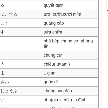
める
quyết định
こにこする
tươi cười,cười mỉm
うこく
quảng cáo
おす
sửa chữa
nhà bếp chung với phòng
ăn
chung cư
ょう
chiếu( tatami)
とま
1 gian
くさい
quốc tế
いじょうぶ
không sao đâu
てい
nhà(gia viên), gia đình