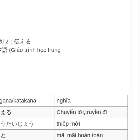
 – Bài 2：伝える
iáo trình học trung
n
agana/katakana
nghĩa
たえる
Chuyển lời,truyền đi
ょうたいじょう
thiệp mời
っと
mãi mãi,hoàn toàn