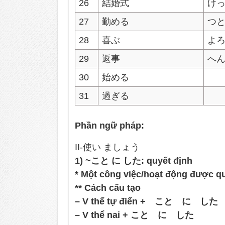
26
結婚式
け
27
勤める
つ
28
喜ぶ
よ
29
返事
へ
30
始める
31
過ぎる
Phần ngữ pháp:
II-使い ましょう
1) ~こと に した: quyết định
* Một công việc/hoạt động được qu
** Cách cấu tạo
– V thể tự điển + こと に した
– V thể nai + こと に した