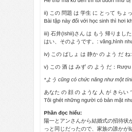
Hễ thư mà ko đến thì tôi buồn như bị 
ii) この 問題 は 学生 に とって ちょ
Bài tập này đối với học sinh thì hơi k
iii) 石井(Ishii)さん は もう 帰りましたか: A
はい、そのようです。: vâng,hình như l
iv) この ばしょ は 静か の よう だ ね:Nơi n
v) この 酒 は みず の よう だ：Rượu này
*よう cũng có chức năng như một tính 
あなた の 顔 の ような 人 が きらい 
Tôi ghét những người có bản mặt nh
Phần đọc hiểu:
陽一とアンさんから結婚式の招待状
っと同じだったので、家族の誰かが