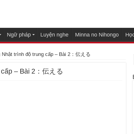
Ngữ pháp
Luyện nghe
Minna no Nihongo
Học
g Nhật trình độ trung cấp – Bài 2：伝える
ung cấp – Bài 2：伝える