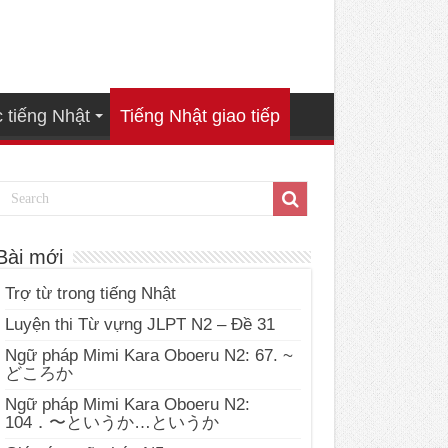
 tiếng Nhật
Tiếng Nhật giao tiếp
Bài mới
Trợ từ trong tiếng Nhật
Luyện thi Từ vựng JLPT N2 – Đề 31
Ngữ pháp Mimi Kara Oboeru N2: 67. ~
どころか
Ngữ pháp Mimi Kara Oboeru N2:
104．〜というか…というか