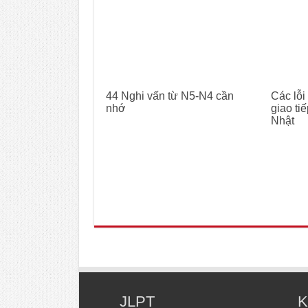
44 Nghi vấn từ N5-N4 cần
Các lỗi
nhớ
giao ti
Nhật
JLPT
K