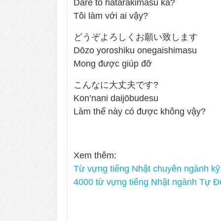
Dare to hatarakimasu ka?
Tôi làm với ai vậy?
どうぞよろしくお願い致します
Dōzo yoroshiku onegaishimasu
Mong được giúp đỡ
こんなに大丈夫です?
Kon’nani daijōbudesu
Làm thế này có được không vậy?
Xem thêm:
Từ vựng tiếng Nhật chuyên ngành kỹ
4000 từ vựng tiếng Nhật ngành Tự Độ