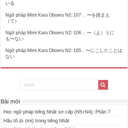
いる
Ngữ pháp Mimi Kara Oboeru N2: 107． 〜を踏まえ
（て）
Ngữ pháp Mimi Kara Oboeru N2: 106． 〜（よ）うに
も〜ない
Ngữ pháp Mimi Kara Oboeru N2: 105．〜にこしたことは
ない
Bài mới
Học ngữ pháp tiếng Nhật sơ cấp (N5+N4): Phần 7
Hậu tố み (mi) trong tiếng Nhật