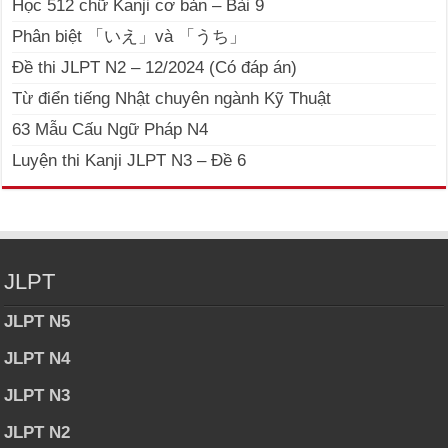
Học 512 chữ Kanji cơ bản – Bài 9
Phân biệt 「いえ」và 「うち」
Đề thi JLPT N2 – 12/2024 (Có đáp án)
Từ điển tiếng Nhật chuyên ngành Kỹ Thuật
63 Mẫu Cấu Ngữ Pháp N4
Luyện thi Kanji JLPT N3 – Đề 6
JLPT
JLPT N5
JLPT N4
JLPT N3
JLPT N2