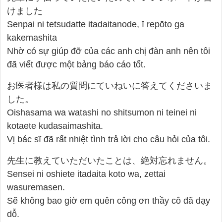
けました
Senpai ni tetsudatte itadaitanode, ī repōto ga
kakemashita
Nhờ có sự giúp đỡ của các anh chị đàn anh nên tôi
đã viết được một bảng báo cáo tốt.
お医者様は私の質問にていねいに答えてくださいま
した。
Oishasama wa watashi no shitsumon ni teinei ni
kotaete kudasaimashita.
Vị bác sĩ đã rất nhiệt tình trả lời cho câu hỏi của tôi.
先生に教えていただいたことは、絶対忘れません。
Sensei ni oshiete itadaita koto wa, zettai
wasuremasen.
Sẽ không bao giờ em quên công ơn thầy cô đã dạy
dỗ.