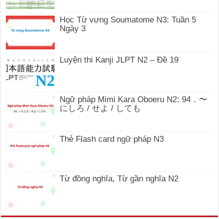
Học Từ vựng Soumatome N3: Tuần 5
Ngày 3
Luyện thi Kanji JLPT N2 – Đề 19
Ngữ pháp Mimi Kara Oboeru N2: 94．〜
にしろ / せよ / しても
Thẻ Flash card ngữ pháp N3
Từ đồng nghĩa, Từ gần nghĩa N2