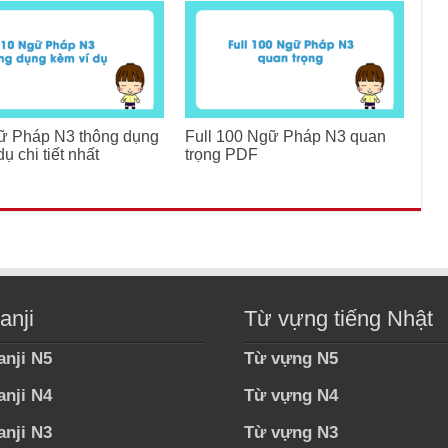
ữ Pháp N3 thông dụng
Full 100 Ngữ Pháp N3 quan
ụ chi tiết nhất
trọng PDF
anji
Từ vựng tiếng Nhật
anji N5
Từ vựng N5
anji N4
Từ vựng N4
anji N3
Từ vựng N3