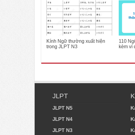
Kính Ngữ thường xuất hiện
110 Ng
trong JLPT N3
kèm ví d
JLPT
K
JLPT N5
K
JLPT N4
K
JLPT N3
K