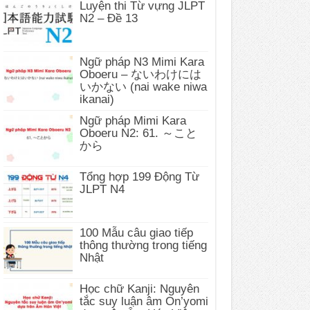
Luyện thi Từ vựng JLPT
N2 – Đề 13
Ngữ pháp N3 Mimi Kara
Oboeru – ないわけには
いかない (nai wake niwa
ikanai)
Ngữ pháp Mimi Kara
Oboeru N2: 61. ～こと
から
Tổng hợp 199 Động Từ
JLPT N4
100 Mẫu câu giao tiếp
thông thường trong tiếng
Nhật
Học chữ Kanji: Nguyên
tắc suy luận âm On’yomi