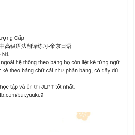
Thượng Cấp
ng Cấp 中高级语法翻译练习-帝京日语
– N1
 ngoài hệ thống theo bảng họ còn liệt kê tứng ngữ
ệt kê theo bảng chữ cái như phần bảng, có đầy đủ
học tập và ôn thi JLPT tốt nhất.
fb.com/bui.yuuki.9