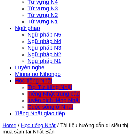
Từ vựng N4
Từ vựng N3
Từ vựng N2
Từ vựng N1
Ngữ pháp
Ngữ pháp N5
Ngữ pháp N4
Ngữ pháp N3
Ngữ pháp N2
Ngữ pháp N1
Luyện nghe
Minna no Nihongo
Học tiếng Nhật
Trợ Từ tiếng Nhật
Tiếng Nhật trung cấp
luyện dịch tiếng Nhật
Cuộc sống ở Nhật
Tiếng Nhật giao tiếp
Home
/
Học tiếng Nhật
/
Tài liệu hướng dẫn đi siêu thị
mua sắm tại Nhật Bản