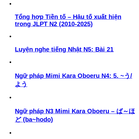
Tổng hợp Tiền tố – Hậu tố xuất hiện
trong JLPT N2 (2010-2025)
Luyện nghe tiếng Nhật N5: Bài 21
Ngữ pháp Mimi Kara Oboeru N4: 5. ~う/
よう
Ngữ pháp N3 Mimi Kara Oboeru – ば～ほ
ど (ba~hodo)