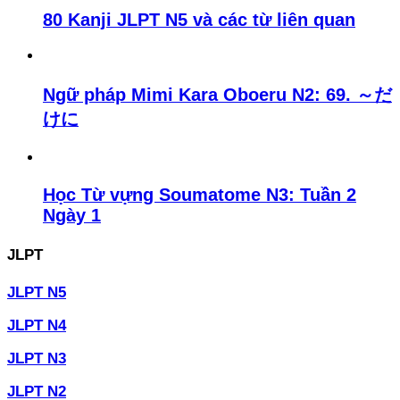
80 Kanji JLPT N5 và các từ liên quan
Ngữ pháp Mimi Kara Oboeru N2: 69. ～だ
けに
Học Từ vựng Soumatome N3: Tuần 2
Ngày 1
JLPT
JLPT N5
JLPT N4
JLPT N3
JLPT N2