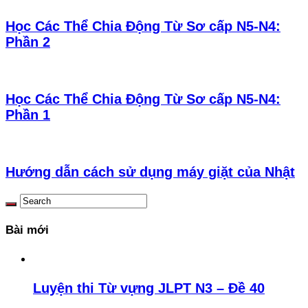
Học Các Thể Chia Động Từ Sơ cấp N5-N4:
Phần 2
Học Các Thể Chia Động Từ Sơ cấp N5-N4:
Phần 1
Hướng dẫn cách sử dụng máy giặt của Nhật
Bài mới
Luyện thi Từ vựng JLPT N3 – Đề 40