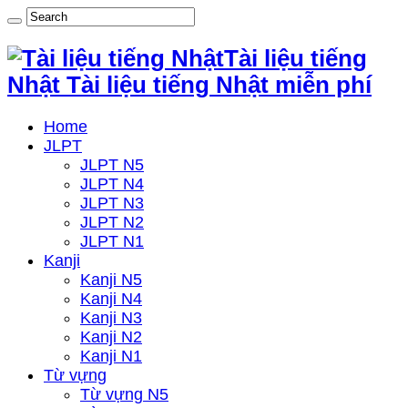
Tài liệu tiếng
Nhật Tài liệu tiếng Nhật miễn phí
Home
JLPT
JLPT N5
JLPT N4
JLPT N3
JLPT N2
JLPT N1
Kanji
Kanji N5
Kanji N4
Kanji N3
Kanji N2
Kanji N1
Từ vựng
Từ vựng N5