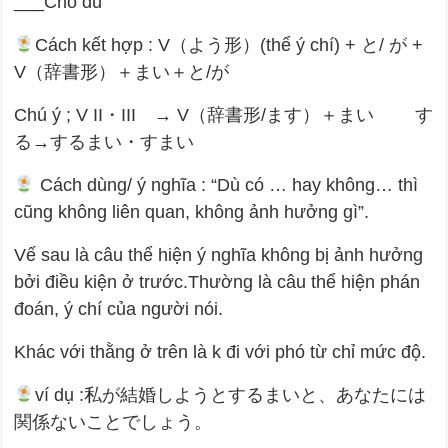
___Cho dù
Cách kết hợp : V（よう形）(thể ý chí) + と/ が +
V（辞書形）＋まい＋と/が
Chú ý ; V II・III → V（辞書形/ます）＋まい す
る→するまい・すまい
Cách dùng/ ý nghĩa : “Dù có … hay không… thì
cũng không liên quan, không ảnh hưởng gì”.
Vế sau là câu thể hiện ý nghĩa không bị ảnh hưởng
bởi điều kiện ở trước.Thường là câu thể hiện phán
đoán, ý chí của người nói.
Khác với thằng ở trên là k đi với phó từ chỉ mức độ.
ví dụ :私が結婚しようとするまいと、あなたには
関係ないことでしょう。