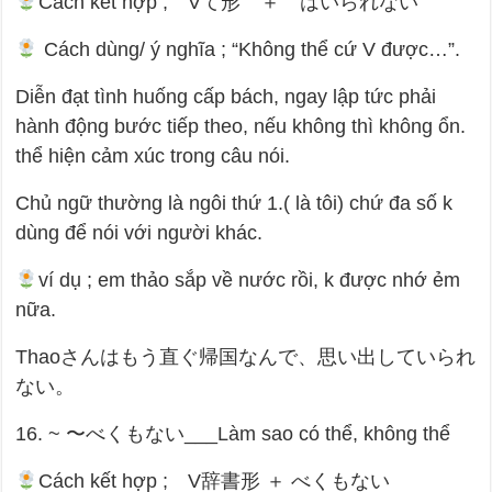
Cách kết hợp ; Vて形 ＋ はいられない
Cách dùng/ ý nghĩa ; “Không thể cứ V được…”.
Diễn đạt tình huống cấp bách, ngay lập tức phải
hành động bước tiếp theo, nếu không thì không ổn.
thể hiện cảm xúc trong câu nói.
Chủ ngữ thường là ngôi thứ 1.( là tôi) chứ đa số k
dùng để nói với người khác.
ví dụ ; em thảo sắp về nước rồi, k được nhớ ẻm
nữa.
Thaoさんはもう直ぐ帰国なんで、思い出していられ
ない。
16. ~ 〜べくもない___Làm sao có thể, không thể
Cách kết hợp ; V辞書形 ＋ べくもない