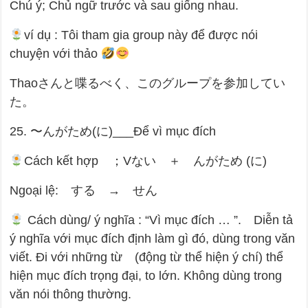
Chú ý; Chủ ngữ trước và sau giống nhau.
ví dụ : Tôi tham gia group này để được nói
chuyện với thảo
Thaoさんと喋るべく、このグループを参加してい
た。
25. 〜んがため(に)___Để vì mục đích
Cách kết hợp ；Vない ＋ んがため (に)
Ngoại lệ: する → せん
Cách dùng/ ý nghĩa : “Vì mục đích … ”. Diễn tả
ý nghĩa với mục đích định làm gì đó, dùng trong văn
viết. Đi với những từ (động từ thể hiện ý chí) thể
hiện mục đích trọng đại, to lớn. Không dùng trong
văn nói thông thường.