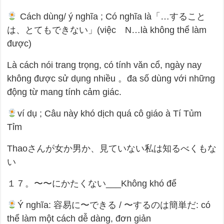
Cách dùng/ ý nghĩa ; Có nghĩa là「…すること
は、とてもできない」(việc N…là không thể làm
được)
Là cách nói trang trọng, có tính văn cổ, ngày nay
không được sử dụng nhiều 。đa số dùng với những
động từ mang tính cảm giác.
ví dụ ; Câu này khó dịch quá cô giáo à Tí Tủm
Tỉm
Thaoさんが女か男か、見ていない私は知るべくもな
い
１７。〜〜にかたくない___Không khó để
Ý nghĩa: 容易に〜できる / 〜するのは簡単だ: có
thể làm một cách dễ dàng, đơn giản