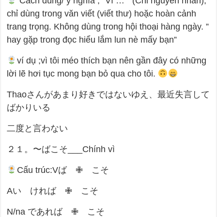
Cách dùng/ ý nghĩa ; “Vì … ” (Chỉ nguyên nhân),
chỉ dùng trong văn viết (viết thư) hoặc hoàn cảnh
trang trọng. Không dùng trong hội thoại hàng ngày. ”
hay gặp trong đọc hiểu lắm lun nè mấy bạn”
ví dụ ;vì tôi méo thích bạn nên gần đây có những
lời lẽ hơi tục mong bạn bỏ qua cho tôi.
Thaoさんがあまり好きではないゆえ、最近失言して
ばかりいる
二度と言わない
２１。〜ばこそ___Chính vì
Cấu trúc:Vば ✙ こそ
Aい ければ ✙ こそ
N/na であれば ✙ こそ