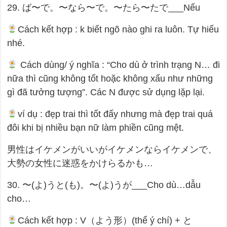
29. ば〜で。〜なら〜で。〜たら〜たで___Nếu
Cách kết hợp : k biết ngõ nào ghi ra luôn. Tự hiểu
nhé.
Cách dùng/ ý nghĩa : “Cho dù ở trình trạng N… đi
nữa thì cũng không tốt hoặc không xấu như những
gì đã tưởng tượng”. Các N được sử dụng lặp lại.
ví dụ : đẹp trai thì tốt đấy nhưng mà đẹp trai quá
đôi khi bị nhiều bạn nữ làm phiền cũng mệt.
男性はイケメンがいいがイケメンならイケメンで、
大勢の女性に迷惑をかけらるかも…
30. 〜(よ)うと(も)。〜(よ)うが___Cho dù…dẫu
cho…
Cách kết hợp : V（よう形）(thể ý chí) + と