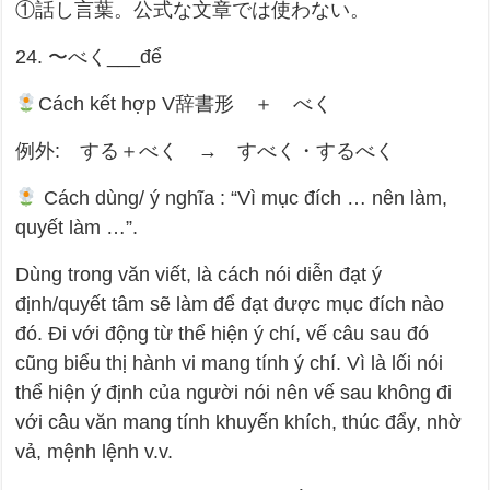
①話し言葉。公式な文章では使わない。
24. 〜べく___để
Cách kết hợp V辞書形 ＋ べく
例外: する＋べく → すべく・するべく
Cách dùng/ ý nghĩa : “Vì mục đích … nên làm,
quyết làm …”.
Dùng trong văn viết, là cách nói diễn đạt ý
định/quyết tâm sẽ làm để đạt được mục đích nào
đó. Đi với động từ thể hiện ý chí, vế câu sau đó
cũng biểu thị hành vi mang tính ý chí. Vì là lối nói
thể hiện ý định của người nói nên vế sau không đi
với câu văn mang tính khuyến khích, thúc đẩy, nhờ
vả, mệnh lệnh v.v.