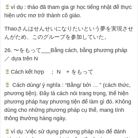
ví dụ : thảo đã tham gia gr học tiếng nhật để thực
hiện ước mơ trở thành cô giáo.
Thaoさんはせんせいになりたいという夢を実現させ
んがため、このグループを参加していた。
26. 〜をもって___Bằng cách, bằng phương pháp
／ dựa trên N
Cách kết hợp ； N + をもって
Cách dùng/ ý nghĩa : “Bằng/ bởi … ” (cách thức,
phương tiện). Đây là cách nói trang trọng, thể hiện
phương pháp hay phương tiện để làm gì đó. Không
dùng cho những phương pháp cụ thể, mang tính
thông thường hàng ngày.
ví dụ :Việc sử dụng phương pháp nào để đánh