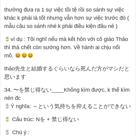
thường đưa ra 1 sự việc tồi tệ rồi so sánh sự việc
khác k phải là tốt nhưng vẫn hơn sự việc trước đó (
mẫu câu so sánh nhé k phải điều kiện đâu nè )
ví dụ : Tôi nghĩ nếu mà kết hôn với cô giáo Thảo
thì thà chết còn sướng hơn. Về hành ai chịu nổi
mô.
thảo先生と結婚するぐらいなら死んだ方がマシだと
思います
34. 〜を禁じ得ない____Không kìm được, k thể kìm
nén đc
Ý nghĩa: ～という気持ちを抑えることができない
Cấu trúc: Nを + 禁じ得ない
Chú ý :