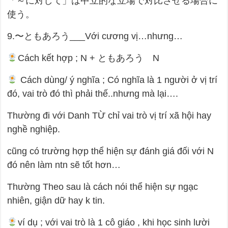
「～に対して」は中立的な立場で対比させる場合に
使う。
9.〜ともあろう___Với cương vị…nhưng…
Cách kết hợp ; N + ともあろう N
Cách dùng/ ý nghĩa ; Có nghĩa là 1 người ở vị trí
đó, vai trò đó thì phải thế..nhưng mà lại….
Thường đi với Danh TỪ chỉ vai trò vị trí xã hội hay
nghề nghiệp.
cũng có trường hợp thể hiện sự đánh giá đối với N
đó nên làm ntn sẽ tốt hơn…
Thường Theo sau là cách nói thể hiện sự ngạc
nhiên, giận dữ hay k tin.
ví dụ ; với vai trò là 1 cô giáo , khi học sinh lười