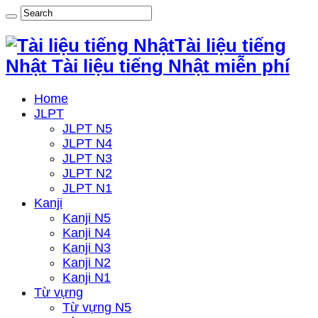
Tài liệu tiếng
Nhật Tài liệu tiếng Nhật miễn phí
Home
JLPT
JLPT N5
JLPT N4
JLPT N3
JLPT N2
JLPT N1
Kanji
Kanji N5
Kanji N4
Kanji N3
Kanji N2
Kanji N1
Từ vựng
Từ vựng N5