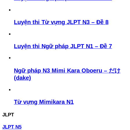
Luyện thi Từ vựng JLPT N3 – Đề 8
Luyện thi Ngữ pháp JLPT N1 – Đề 7
Ngữ pháp N3 Mimi Kara Oboeru – だけ
(dake)
Từ vựng Mimikara N1
JLPT
JLPT N5