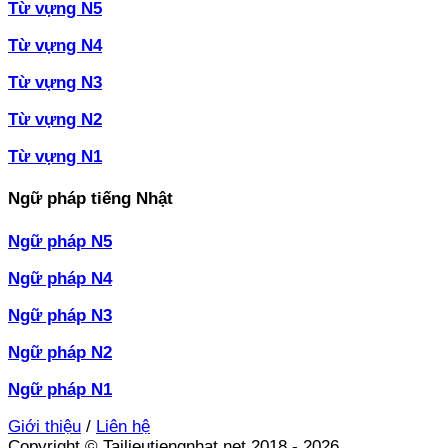
Từ vựng N5
Từ vựng N4
Từ vựng N3
Từ vựng N2
Từ vựng N1
Ngữ pháp tiếng Nhật
Ngữ pháp N5
Ngữ pháp N4
Ngữ pháp N3
Ngữ pháp N2
Ngữ pháp N1
Giới thiệu
/
Liên hệ
Copyright © Tailieutiengnhat.net 2018 - 2026.