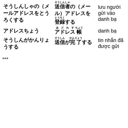
そうしんしゃ
そうしんしゃの（メ
送信者
の（メー
lưu người
ールアドレスをとう
gửi vào
ル）アドレスを
とうろく
danh bạ
ろくする
登録
する
あどれす
ちょう
アドレスちょう
danh bạ
アドレス
帳
そうしん
かんりょう
そうしんがかんりょ
tin nhắn đã
送信
が
完了
する
được gửi
うする
***