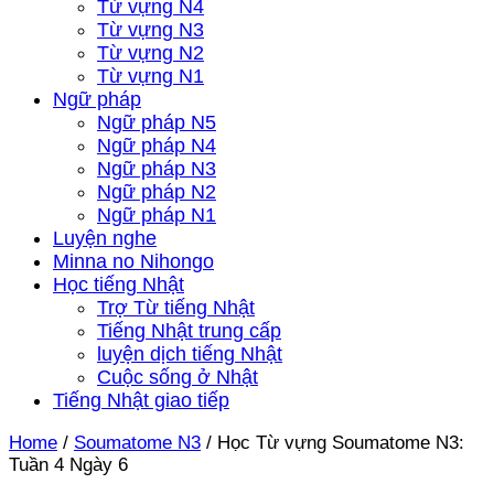
Từ vựng N4
Từ vựng N3
Từ vựng N2
Từ vựng N1
Ngữ pháp
Ngữ pháp N5
Ngữ pháp N4
Ngữ pháp N3
Ngữ pháp N2
Ngữ pháp N1
Luyện nghe
Minna no Nihongo
Học tiếng Nhật
Trợ Từ tiếng Nhật
Tiếng Nhật trung cấp
luyện dịch tiếng Nhật
Cuộc sống ở Nhật
Tiếng Nhật giao tiếp
Home
/
Soumatome N3
/
Học Từ vựng Soumatome N3:
Tuần 4 Ngày 6