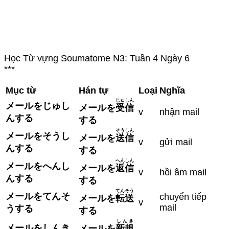
Học Từ vựng Soumatome N3: Tuần 4 Ngày 6
***
Mục từ
Hán tự
Loại
Nghĩa
じゅしん
メールをじゅし
メールを
受信
v
nhận mail
んする
する
そうしん
メールをそうし
メールを
送信
v
gửi mail
んする
する
へんしん
メールをへんし
メールを
返信
v
hồi âm mail
んする
する
てんそう
メールをてんそ
chuyển tiếp
メールを
転送
v
mail
うする
する
しんき
メールをしんき
メールを
新規