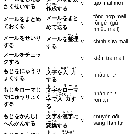
v
tạo mail mới
さくせい
さくせいする
作成
する
tổng hợp mail
メールをまと
メールをまとめ
v
rồi gửi (gửi
おく
ておくる
めて
送
る
nhiều mail)
せいり
メールをせいり
メールを
整理
v
chỉnh sửa mail
する
する
メールをチェッ
v
kiểm tra mail
クする
もじ
にゅうりょく
もじをにゅうり
文字
を
入力
v
nhập chữ
ょくする
する
もじ
ろーま
もじをローマじ
文字
を
ローマ
nhập chữ
じ
にゅうりょく
でにゅうりょく
v
字
で
入力
す
romaji
する
る
もじ
かんじ
もじをかんじに
文字
を
漢字
に
chuyển đổi
v
へんかん
sang Hán tự
へん
かん
する
変換
する
もじ
そうにゅう