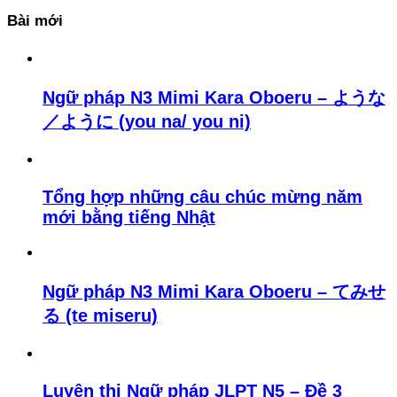
Bài mới
Ngữ pháp N3 Mimi Kara Oboeru – ような
／ように (you na/ you ni)
Tổng hợp những câu chúc mừng năm
mới bằng tiếng Nhật
Ngữ pháp N3 Mimi Kara Oboeru – てみせ
る (te miseru)
Luyện thi Ngữ pháp JLPT N5 – Đề 3