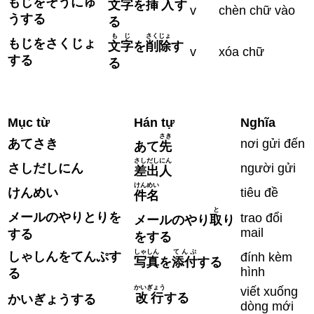
もじをそうにゅ
文字
を
挿入
す
v
chèn chữ vào
うする
る
もじ
さくじょ
もじをさくじょ
文字
を
削除
す
v
xóa chữ
する
る
Mục từ
Hán tự
Nghĩa
さき
あてさき
nơi gửi đến
あて
先
さしだしにん
さしだしにん
người gửi
差出人
けんめい
けんめい
tiêu đề
件名
と
メールのやりとりを
trao đổi
メールのやり
取
り
mail
する
をする
しゃしん
てんぷ
しゃしんをてんぷす
đính kèm
写真
を
添付
する
hình
る
かいぎょう
viết xuống
改行
する
かいぎょうする
dòng mới