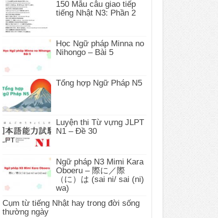
150 Mẫu câu giao tiếp
tiếng Nhật N3: Phần 2
Học Ngữ pháp Minna no
Nihongo – Bài 5
Tổng hợp Ngữ Pháp N5
Luyện thi Từ vựng JLPT
N1 – Đề 30
Ngữ pháp N3 Mimi Kara
Oboeru – 際に／際
（に）は (sai ni/ sai (ni)
wa)
Cụm từ tiếng Nhật hay trong đời sống
thường ngày