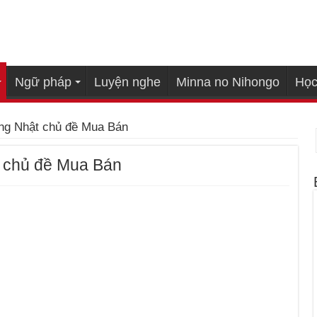
Ngữ pháp
Luyện nghe
Minna no Nihongo
Học
ếng Nhật chủ đề Mua Bán
t chủ đề Mua Bán