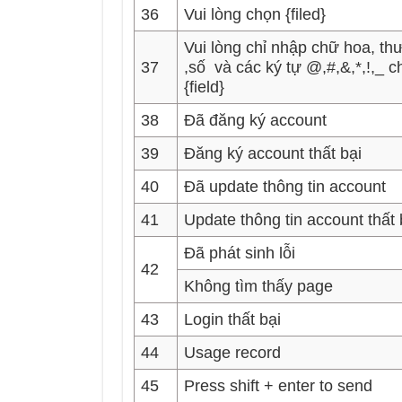
36
Vui lòng chọn {filed}
Vui lòng chỉ nhập chữ hoa, t
37
,số và các ký tự @,#,&,*,!,_ c
{field}
38
Đã đăng ký account
39
Đăng ký account thất bại
40
Đã update thông tin account
41
Update thông tin account thất 
Đã phát sinh lỗi
42
Không tìm thấy page
43
Login thất bại
44
Usage record
45
Press shift + enter to send