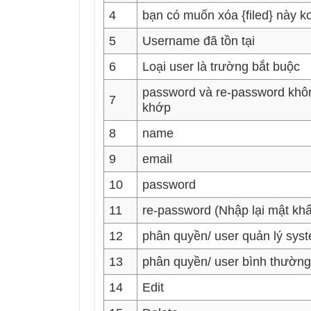
4
bạn có muốn xóa {filed} này k
5
Username đã tồn tại
6
Loại user là trường bắt buộc
password và re-password khô
7
khớp
8
name
9
email
10
password
11
re-password (Nhập lại mật kh
12
phân quyền/ user quản lý sys
13
phân quyền/ user bình thường
14
Edit