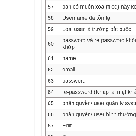
57
bạn có muốn xóa {filed} này k
58
Username đã tồn tại
59
Loại user là trường bắt buộc
password và re-password khô
60
khớp
61
name
62
email
63
password
64
re-password (Nhập lại mật kh
65
phân quyền/ user quản lý sys
66
phân quyền/ user bình thường
67
Edit