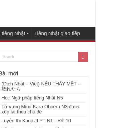
 tiếng Nhật
Tiếng Nhật giao tiếp
Bài mới
(Dịch Nhật – Việt) NẾU THẤY MỆT –
疲れたら
Học Ngữ pháp tiếng Nhật N5
Từ vựng Mimi Kara Oboeru N3 được
xếp lại theo chủ đề
Luyện thi Kanji JLPT N1 – Đề 10