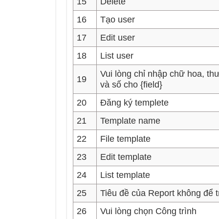
15
Delete
16
Tạo user
17
Edit user
18
List user
Vui lòng chỉ nhập chữ hoa, t
19
và số cho {field}
20
Đăng ký templete
21
Template name
22
File template
23
Edit template
24
List template
25
Tiêu đề của Report không để 
26
Vui lòng chọn Công trình