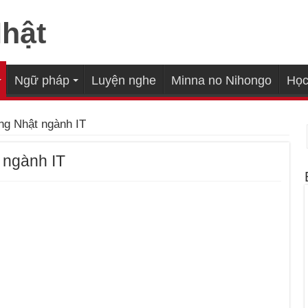
Ngữ pháp
Luyện nghe
Minna no Nihongo
Học
ng Nhật ngành IT
 ngành IT