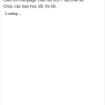
Cảm ơn Fanpage Câu hỏi JLPT đã chia sẻ.
Chúc các bạn học tốt, thi tốt.