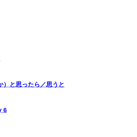
)
78. ～（か）と思ったら／思うと
y 6