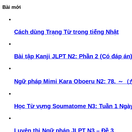
Bài mới
Cách dùng Trạng Từ trong tiếng Nhật
Bài tập Kanji JLPT N2: Phần 2 (Có đáp án
Ngữ pháp Mimi Kara Oboeru N2: 
Học Từ vựng Soumatome N3: Tuần 1 Ngà
Luyện thi Ngữ pháp JLPT N3 – Đề 3