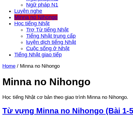
Ngữ pháp N1
Luyện nghe
Minna no Nihongo
Học tiếng Nhật
Trợ Từ tiếng Nhật
Tiếng Nhật trung cấp
luyện dịch tiếng Nhật
Cuộc sống ở Nhật
Tiếng Nhật giao tiếp
Home
/
Minna no Nihongo
Minna no Nihongo
Học tiếng Nhật cơ bản theo giao trình Minna no Nihongo.
Từ vựng Minna no Nihongo (Bài 1-5