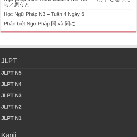
ら／思うと
Học Ngữ Pháp N3 – Tuần 4 Ngày 6
Phân biệt Ngữ Pháp 間 và 間に
JLPT
JLPT N5
JLPT N4
JLPT N3
JLPT N2
JLPT N1
Kanji