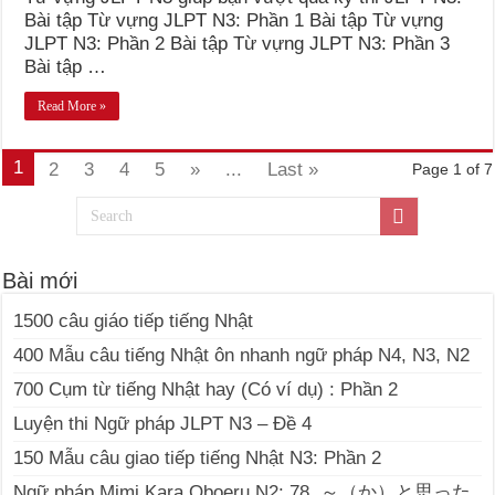
Bài tập Từ vựng JLPT N3: Phần 1 Bài tập Từ vựng
JLPT N3: Phần 2 Bài tập Từ vựng JLPT N3: Phần 3
Bài tập …
Read More »
1
2
3
4
5
»
...
Last »
Page 1 of 7
Bài mới
1500 câu giáo tiếp tiếng Nhật
400 Mẫu câu tiếng Nhật ôn nhanh ngữ pháp N4, N3, N2
700 Cụm từ tiếng Nhật hay (Có ví dụ) : Phần 2
Luyện thi Ngữ pháp JLPT N3 – Đề 4
150 Mẫu câu giao tiếp tiếng Nhật N3: Phần 2
Ngữ pháp Mimi Kara Oboeru N2: 78. ～（か）と思った