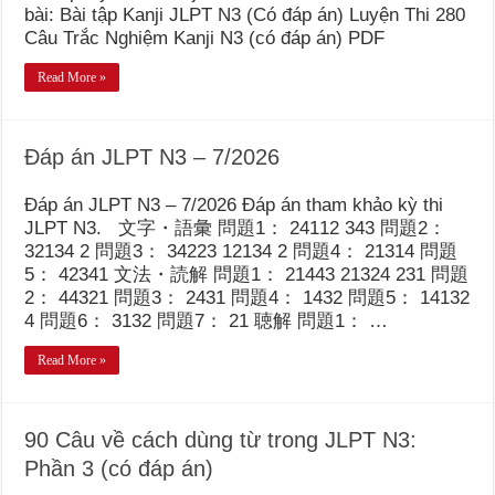
bài: Bài tập Kanji JLPT N3 (Có đáp án) Luyện Thi 280
Câu Trắc Nghiệm Kanji N3 (có đáp án) PDF
Read More »
Đáp án JLPT N3 – 7/2026
Đáp án JLPT N3 – 7/2026 Đáp án tham khảo kỳ thi
JLPT N3. 文字・語彙 問題1： 24112 343 問題2：
32134 2 問題3： 34223 12134 2 問題4： 21314 問題
5： 42341 文法・読解 問題1： 21443 21324 231 問題
2： 44321 問題3： 2431 問題4： 1432 問題5： 14132
4 問題6： 3132 問題7： 21 聴解 問題1： …
Read More »
90 Câu về cách dùng từ trong JLPT N3:
Phần 3 (có đáp án)