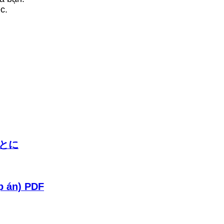
c.
～ことに
p án) PDF