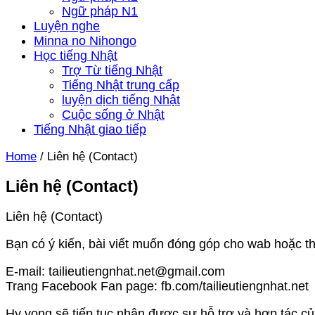
Ngữ pháp N1
Luyện nghe
Minna no Nihongo
Học tiếng Nhật
Trợ Từ tiếng Nhật
Tiếng Nhật trung cấp
luyện dịch tiếng Nhật
Cuộc sống ở Nhật
Tiếng Nhật giao tiếp
Home
/
Liên hệ (Contact)
Liên hệ (Contact)
Liên hệ (Contact)
Bạn có ý kiến, bài viết muốn đóng góp cho wab hoặc thắ
E-mail: tailieutiengnhat.net@gmail.com
Trang Facebook Fan page: fb.com/tailieutiengnhat.net
Hy vọng sẽ tiếp tục nhận được sự hỗ trợ và hợp tác củ