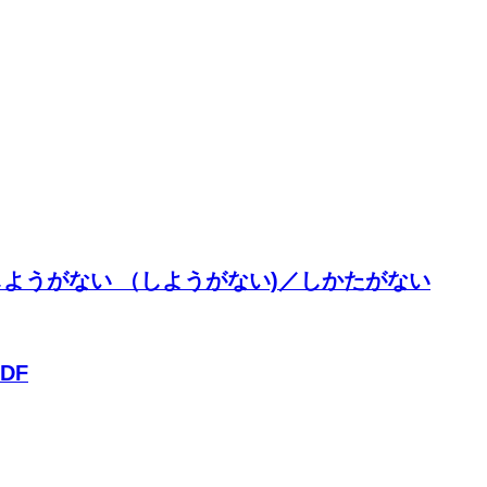
 22. ~てしようがない （しようがない)／しかたがない
PDF