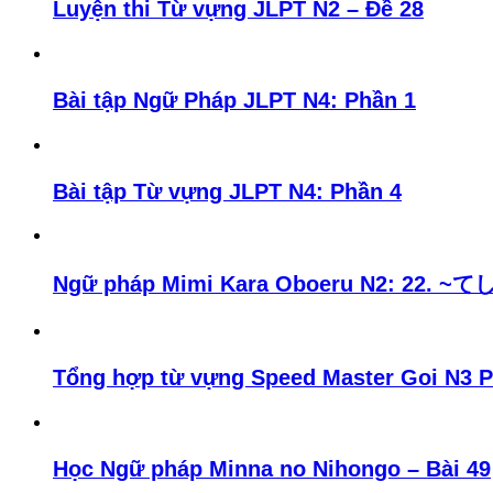
Luyện thi Từ vựng JLPT N2 – Đề 28
Bài tập Ngữ Pháp JLPT N4: Phần 1
Bài tập Từ vựng JLPT N4: Phần 4
Ngữ pháp Mimi Kara Oboeru N2:
Tổng hợp từ vựng Speed Master Goi N3 
Học Ngữ pháp Minna no Nihongo – Bài 49