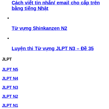
Cách viết tin nhắn/ email cho cấp trên
bằng tiếng Nhật
Từ vựng Shinkanzen N2
Luyện thi Từ vựng JLPT N3 – Đề 35
JLPT
JLPT N5
JLPT N4
JLPT N3
JLPT N2
JLPT N1