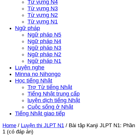
Từ vựng N4
Từ vựng N3
Từ vựng N2
Từ vựng N1
Ngữ pháp
Ngữ pháp N5
Ngữ pháp N4
Ngữ pháp N3
Ngữ pháp N2
Ngữ pháp N1
Luyện nghe
Minna no Nihongo
Học tiếng Nhật
Trợ Từ tiếng Nhật
Tiếng Nhật trung cấp
luyện dịch tiếng Nhật
Cuộc sống ở Nhật
Tiếng Nhật giao tiếp
Home
/
Luyện thi JLPT N1
/
Bài tập Kanji JLPT N1: Phần
1 (có đáp án)