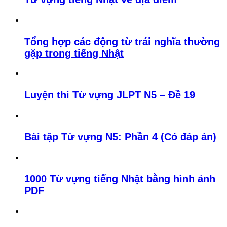
Tổng hợp các động từ trái nghĩa thường
gặp trong tiếng Nhật
Luyện thi Từ vựng JLPT N5 – Đề 19
Bài tập Từ vựng N5: Phần 4 (Có đáp án)
1000 Từ vựng tiếng Nhật bằng hình ảnh
PDF