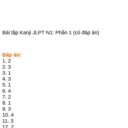
Bài tập Kanji JLPT N1: Phần 1 (có đáp án)
Đáp án:
1. 2
2. 3
3. 1
4. 3
5. 1
6. 4
7. 2
8. 1
9. 3
10. 4
11. 3
12. 2