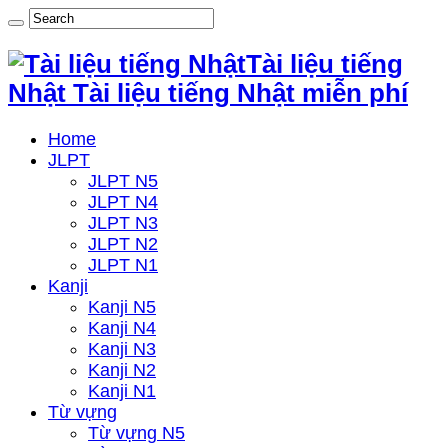
Tài liệu tiếng
Nhật Tài liệu tiếng Nhật miễn phí
Home
JLPT
JLPT N5
JLPT N4
JLPT N3
JLPT N2
JLPT N1
Kanji
Kanji N5
Kanji N4
Kanji N3
Kanji N2
Kanji N1
Từ vựng
Từ vựng N5