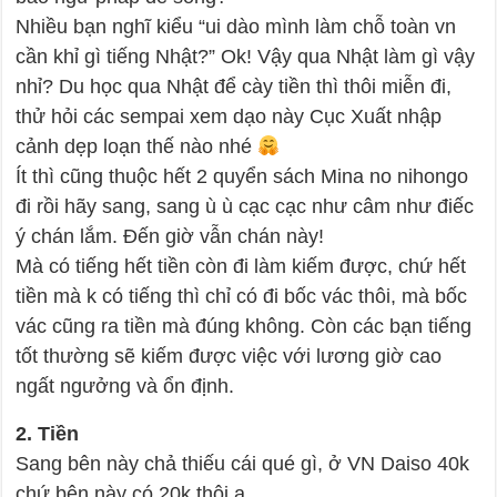
Nhiều bạn nghĩ kiểu “ui dào mình làm chỗ toàn vn
cần khỉ gì tiếng Nhật?” Ok! Vậy qua Nhật làm gì vậy
nhỉ? Du học qua Nhật để cày tiền thì thôi miễn đi,
thử hỏi các sempai xem dạo này Cục Xuất nhập
cảnh dẹp loạn thế nào nhé
Ít thì cũng thuộc hết 2 quyển sách Mina no nihongo
đi rồi hãy sang, sang ù ù cạc cạc như câm như điếc
ý chán lắm. Đến giờ vẫn chán này!
Mà có tiếng hết tiền còn đi làm kiếm được, chứ hết
tiền mà k có tiếng thì chỉ có đi bốc vác thôi, mà bốc
vác cũng ra tiền mà đúng không. Còn các bạn tiếng
tốt thường sẽ kiếm được việc với lương giờ cao
ngất ngưởng và ổn định.
2. Tiền
Sang bên này chả thiếu cái qué gì, ở VN Daiso 40k
chứ bên này có 20k thôi ạ.