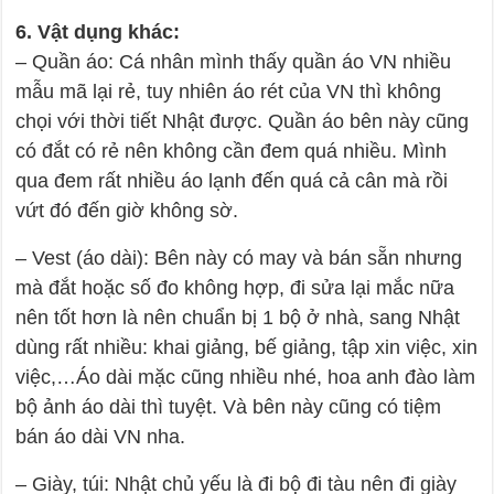
6. Vật dụng khác:
– Quần áo: Cá nhân mình thấy quần áo VN nhiều
mẫu mã lại rẻ, tuy nhiên áo rét của VN thì không
chọi với thời tiết Nhật được. Quần áo bên này cũng
có đắt có rẻ nên không cần đem quá nhiều. Mình
qua đem rất nhiều áo lạnh đến quá cả cân mà rồi
vứt đó đến giờ không sờ.
– Vest (áo dài): Bên này có may và bán sẵn nhưng
mà đắt hoặc số đo không hợp, đi sửa lại mắc nữa
nên tốt hơn là nên chuẩn bị 1 bộ ở nhà, sang Nhật
dùng rất nhiều: khai giảng, bế giảng, tập xin việc, xin
việc,…Áo dài mặc cũng nhiều nhé, hoa anh đào làm
bộ ảnh áo dài thì tuyệt. Và bên này cũng có tiệm
bán áo dài VN nha.
– Giày, túi: Nhật chủ yếu là đi bộ đi tàu nên đi giày