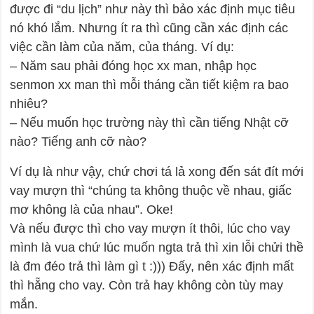
được đi “du lịch” như này thì bảo xác định mục tiêu
nó khó lắm. Nhưng ít ra thì cũng cần xác định các
việc cần làm của năm, của tháng. Ví dụ:
– Năm sau phải đóng học xx man, nhập học
senmon xx man thì mỗi tháng cần tiết kiệm ra bao
nhiêu?
– Nếu muốn học trường này thì cần tiếng Nhật cỡ
nào? Tiếng anh cỡ nào?
Ví dụ là như vậy, chứ chơi tá lả xong đến sát đít mới
vay mượn thì “chúng ta không thuộc về nhau, giấc
mơ không là của nhau”. Oke!
Và nếu được thì cho vay mượn ít thôi, lúc cho vay
mình là vua chứ lúc muốn ngta trả thì xin lỗi chửi thề
là đm đéo trả thì làm gì t :))) Đấy, nên xác định mất
thì hẵng cho vay. Còn trả hay không còn tùy may
mắn.