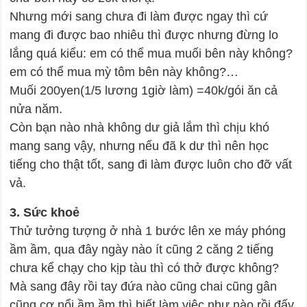
Nhưng mới sang chưa đi làm được ngay thì cứ
mang đi được bao nhiêu thì được nhưng đừng lo
lắng quá kiểu: em có thể mua muối bên này không?
em có thể mua mỳ tôm bên này không?…
Muối 200yen(1/5 lương 1giờ làm) =40k/gói ăn cả
nửa năm.
Còn bạn nào nhà không dư giả lắm thì chịu khó
mang sang vậy, nhưng nếu đã k dư thì nên học
tiếng cho thật tốt, sang đi làm được luôn cho đỡ vất
vả.
3. Sức khoẻ
Thử tưởng tượng ở nhà 1 bước lên xe máy phóng
ầm ầm, qua đây ngày nào ít cũng 2 căng 2 tiếng
chưa kể chạy cho kịp tàu thì có thở được không?
Mà sang đây rồi tay đứa nào cũng chai cũng gân
cũng cơ nổi ầm ầm thì biết làm việc như nào rồi đấy.