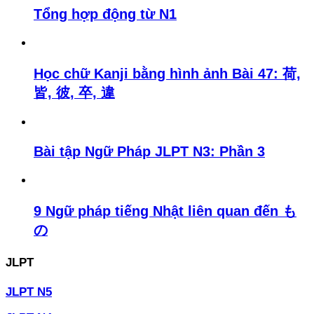
Tổng hợp động từ N1
Học chữ Kanji bằng hình ảnh Bài 47: 荷,
皆, 彼, 卒, 違
Bài tập Ngữ Pháp JLPT N3: Phần 3
9 Ngữ pháp tiếng Nhật liên quan đến も
の
JLPT
JLPT N5