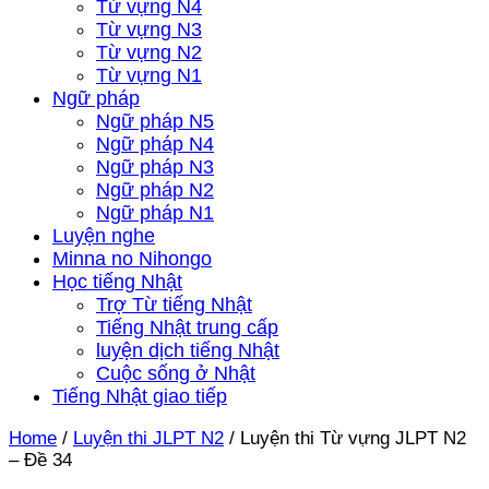
Từ vựng N4
Từ vựng N3
Từ vựng N2
Từ vựng N1
Ngữ pháp
Ngữ pháp N5
Ngữ pháp N4
Ngữ pháp N3
Ngữ pháp N2
Ngữ pháp N1
Luyện nghe
Minna no Nihongo
Học tiếng Nhật
Trợ Từ tiếng Nhật
Tiếng Nhật trung cấp
luyện dịch tiếng Nhật
Cuộc sống ở Nhật
Tiếng Nhật giao tiếp
Home
/
Luyện thi JLPT N2
/
Luyện thi Từ vựng JLPT N2
– Đề 34