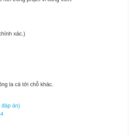
chính xác.)
ng la cà tới chỗ khác.
 đáp án)
N4