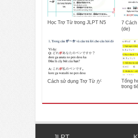
Học Trợ Từ trong JLPT N5
7 Cách
(de)
Tổng h
Cách sử dụng Trợ Từ が
trong t
JLPT
K