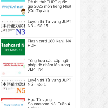
Đề thi thử THPT quốc
gia 2025 môn tiếng Nhật
(Có đáp án)
Luyện thi Từ vựng JLPT
N3 – Đề 15
Flash card 180 Kanji N4
PDF
Tổng hợp các cặp ngữ
pháp dễ nhầm lẫn trong
JLPT N4
Luyện thi Từ vựng JLPT
N5 – Đề 1
Học Từ vựng
Soumatome N3: Tuần 4