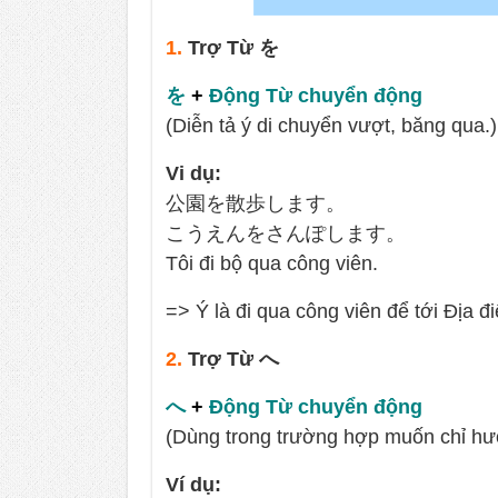
1.
Trợ Từ を
を
+
Động Từ chuyển động
(Diễn tả ý di chuyển vượt, băng qua.)
Vi dụ:
公園を散歩します。
こうえんをさんぽします。
Tôi đi bộ qua công viên.
=> Ý là đi qua công viên để tới Địa đ
2.
Trợ Từ へ
へ
+
Động Từ chuyển động
(Dùng trong trường hợp muốn chỉ h
Ví dụ: