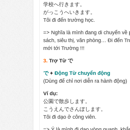
学校へ行きます。
がっこうへいきます。
Tôi đi đến trường học.
=> Nghĩa là mình đang di chuyển về 
sách, siêu thị, văn phòng… Đi đến T
mới tới Trường !!!
3.
Trợ Từ で
で
+
Động Từ chuyển động
(Dùng để chỉ nơi diễn ra hành động)
Ví dụ:
公園で散歩します。
こうえんでさんぽします。
Tôi đi dạo ở công viên.
=> Ý là mình đi dạo vòng quanh, khắp