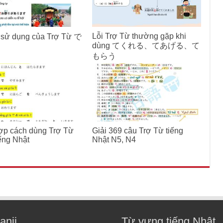
Lỗi Trợ Từ thường gặp khi
 sử dụng của Trợ Từ で
dùng てくれる、てあげる、て
もらう
ợp cách dùng Trợ Từ
Giải 369 câu Trợ Từ tiếng
iếng Nhật
Nhật N5, N4
anji
Từ vựng tiếng Nhật