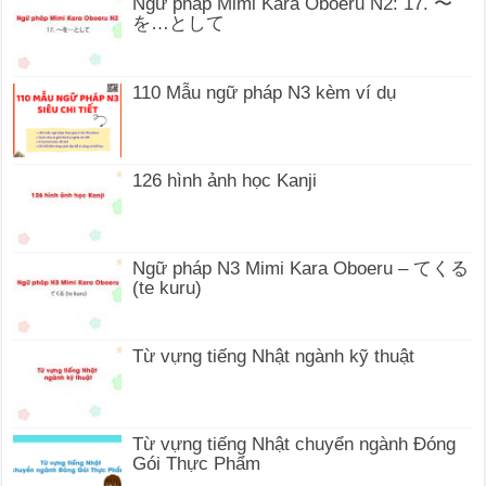
Ngữ pháp Mimi Kara Oboeru N2: 17. 〜
を…として
110 Mẫu ngữ pháp N3 kèm ví dụ
126 hình ảnh học Kanji
Ngữ pháp N3 Mimi Kara Oboeru – てくる
(te kuru)
Từ vựng tiếng Nhật ngành kỹ thuật
Từ vựng tiếng Nhật chuyển ngành Đóng
Gói Thực Phẩm