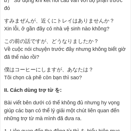
b） Sử dụng khi kết nối câu văn với bộ phận trước
đó
すみまぜんが、近くにトレイはありませんか？
Xin lỗi, ở gần đây có nhà vệ sinh nào không?
この前の話ですが、どうなりましたか？
Về cuộc nói chuyện trước đây nhưng không biết giờ
đã thế nào rồi?
僕はコーヒーにしますが、あなたは？
Tôi chọn cà phê còn bạn thì sao?
II. Cách dùng trợ từ を:
Bài viết bên dưới có thể không đủ nhưng hy vọng
giúp các bạn có thể lý giải một chút liên quan đến
những trợ từ mà mình đã đưa ra.
1. Liên quan đến tha động từ thì を biểu hiện mục