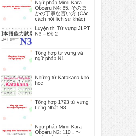
Ngữ pháp Mimi Kara
Oboeru N4: 85. そのほ
かの丁寧な言い方 (Các
cách nói lịch sự khác)
Luyện thi Từ vựng JLPT
N3 – Đề 2
Tổng hợp từ vựng và
ngữ pháp N1
Những từ Katakana khó
học
Tổng hợp 1793 từ vựng
tiếng Nhật N3
Ngữ pháp Mimi Kara
Oboeru N2: 110．〜