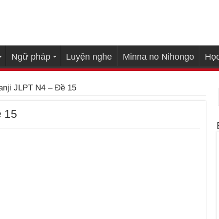
Ngữ pháp
Luyện nghe
Minna no Nihongo
Học
anji JLPT N4 – Đề 15
ề 15