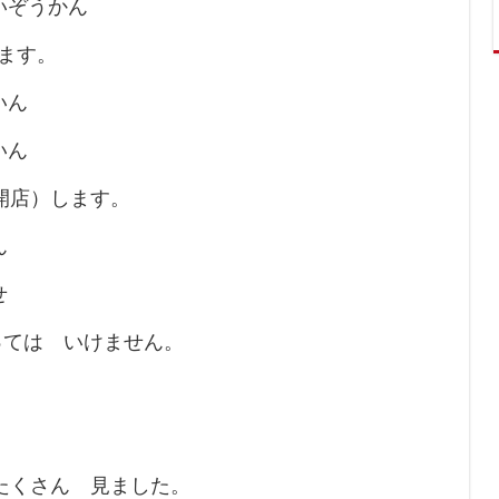
いぞうかん
ます。
いん
いん
開店）します。
ん
せ
っては いけません。
たくさん 見ました。