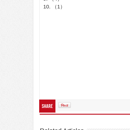
10. （1）
Share