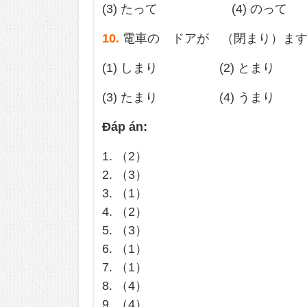
(3) たって (4) のって
10.
電車の ドアが （閉まり）ま
(1) しまり (2) とまり
(3) たまり (4) うまり
Đáp án:
1. （2）
2. （3）
3. （1）
4. （2）
5. （3）
6. （1）
7. （1）
8. （4）
9. （4）