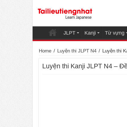
JLPT
Kanji
Từ vựng
Home
/
Luyện thi JLPT N4
/
Luyện thi K
Luyện thi Kanji JLPT N4 – Đ