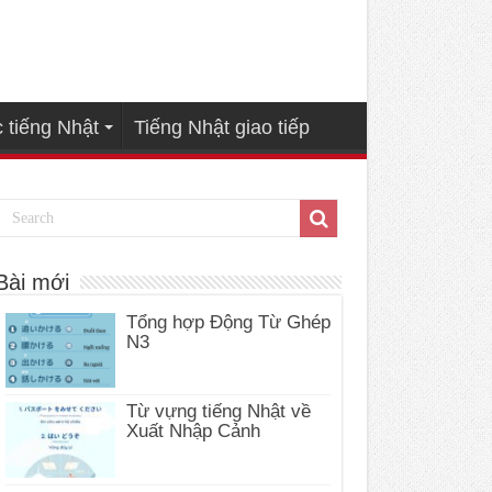
 tiếng Nhật
Tiếng Nhật giao tiếp
Bài mới
Tổng hợp Động Từ Ghép
N3
Từ vựng tiếng Nhật về
Xuất Nhập Cảnh