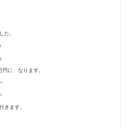
した。
き
ろ
万円に なります。
い
い
行きます。