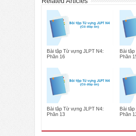
Related Articles
Bài tập Từ vựng JLPT N4:
Bài tậ
Phần 16
Phần 1
Bài tập Từ vựng JLPT N4:
Bài tậ
Phần 13
Phần 1