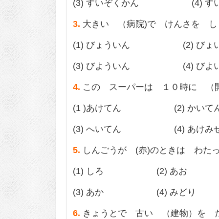
(3) すいぞくかん (4) す
3.
大きい （病院)で けんさを し
(1) びょういん (2) びょ
(3) びよういん (4) びよ
4.
この スーパーは １０時に （
(1 )あけてん (2) かいて
(3) へいてん (4) あけみ
5.
しんごうが (赤)のときは わた
(1) しろ (2) あお
(3) あか (4) みどり
6.
きょうとで 古い （建物）を 