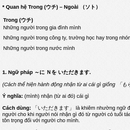
* Quan hệ Trong (ウチ) – Ngoài （ソト）
Trong (ウチ)
Những người trong gia đình mình
Những người trong công ty, trường học hay trong nh
Những người trong nước mình
1. Ngữ pháp ～に Ｎを いただきます.
(Cách thể hiện hành động nhận từ ai cái gì giống
Ý nghĩa:
(mình) nhận (từ ai đó) cái gì
Cách dùng:
「いただきます」 là khiêm nhường ngữ được 
người cho khi người nói nhận gì đó từ người có tuổi tá
tôn trọng đối với người cho mình.