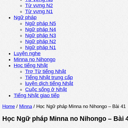
Từ vựng N2
Từ vựng N1
Ngữ pháp
Ngữ pháp N5
Ngữ pháp N4
Ngữ pháp N3
Ngữ pháp N2
Ngữ pháp N1
Luyện nghe
Minna no Nihongo
Học tiếng Nhật
Trợ Từ tiếng Nhật
Tiếng Nhật trung cấp
luyện dịch tiếng Nhật
Cuộc sống ở Nhật
Tiếng Nhật giao tiếp
Home
/
Minna
/
Học Ngữ pháp Minna no Nihongo – Bài 41
Học Ngữ pháp Minna no Nihongo – Bài 