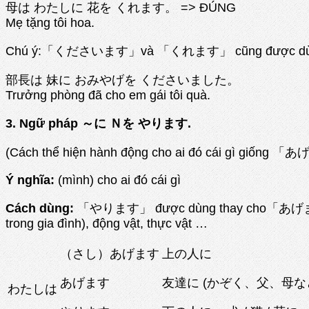
母は わたしに 花を くれます。 => ĐÚNG
Mẹ tặng tôi hoa.
Chú ý:「くださいます」và 「くれます」 cũng được dùng khi ngư
部長は 妹に おみやげを くださいました。
Trưởng phòng đã cho em gái tôi quà.
3. Ngữ pháp ～に Ｎを やります.
(Cách thể hiện hành động cho ai đó cái gì giống 「あげま
Ý nghĩa:
(mình) cho ai đó cái gì
Cách dùng:
「やります」 được dùng thay cho「あげます」 trong
trong gia đình), động vật, thực vật …
（さし）あげます
上の人に
あげます
友達に (かぞく、父、母な
わたしは