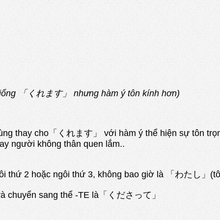
 gì giống 「くれます」 nhưng hàm ý tôn kính hơn)
ay cho「くれます」 với hàm ý thể hiện sự tôn trọng của
 hay người không thân quen lắm..
ngôi thứ 2 hoặc ngôi thứ 3, không bao giờ là 「わたし」(tô
 chuyển sang thể -TE là「くださって」