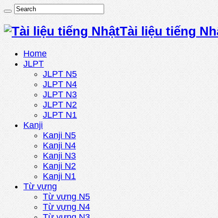
Tài liệu tiếng Nh
Home
JLPT
JLPT N5
JLPT N4
JLPT N3
JLPT N2
JLPT N1
Kanji
Kanji N5
Kanji N4
Kanji N3
Kanji N2
Kanji N1
Từ vựng
Từ vựng N5
Từ vựng N4
Từ vựng N3