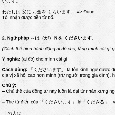
います。
わたしは 父に お金を もらいます。 => Đúng
Tôi nhận được tiền từ bố.
2. Ngữ pháp ～は（が）Ｎを くださいます.
(Cách thể hiện hành động ai đó cho, tặng mình cái
Ý nghĩa:
(ai đó) cho mình cái gì
Cách dùng:
「くださいます」 là tôn kính ngữ được dùng th
địa vị xã hội cao hơn mình (trừ người trong gia đình),
Chú ý:
– Chủ thể của động từ này luôn là đại từ nhân xưng 
– Thể từ điển của 「くださいます」 là「くださる」 , và
上の人は