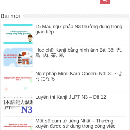
Bài mới
15 Mẫu ngữ pháp N3 thường dùng trong
giao tiếp
Học chữ Kanji bằng hình ảnh Bài 38: 光,
鳥, 肉, 茶, 風
Ngữ pháp Mimi Kara Oboeru N4: 3. ～よ
うになる
Luyện thi Kanji JLPT N3 – Đề 12
Một số cụm từ tiếng Nhật – Thường
xuyên được sử dụng trong công việc