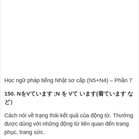
Học ngữ pháp tiếng Nhật sơ cấp (N5+N4) – Phần 7
150. N
を
V
ています
;
N
を
V
て
います
(
着ています
な
ど）
Cách nói về trạng thái kết quả của động từ. Thường
được dùng với những động từ liên quan đến trang
phục, trang sức.