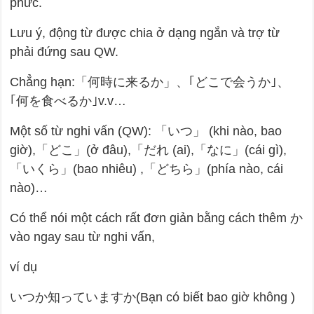
phức.
Lưu ý, động từ được chia ở dạng ngắn và trợ từ
phải đứng sau QW.
Chẳng hạn:「何時に来るか」、｢どこで会うか｣、
｢何を食べるか｣v.v…
Một số từ nghi vấn (QW): 「いつ」 (khi nào, bao
giờ),「どこ」(ở đâu),「だれ (ai),「なに」(cái gì),
「いくら」(bao nhiêu) ,「どちら」(phía nào, cái
nào)…
Có thể nói một cách rất đơn giản bằng cách thêm か
vào ngay sau từ nghi vấn,
ví dụ
いつか知っていますか(Bạn có biết bao giờ không )