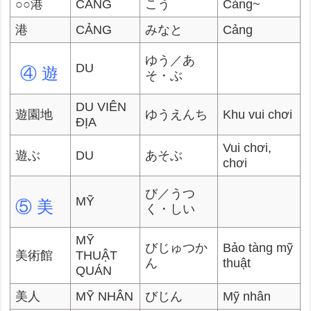
○○港
CẢNG
こう
Cảng~
港
CẢNG
みなと
Cảng
ゆう／あ
DU
④ 遊
そ・ぶ
DU VIÊN
遊園地
ゆうえんち
Khu vui chơi
ĐỊA
Vui chơi,
遊ぶ
DU
あそぶ
chơi
び／うつ
MỸ
⑤ 美
く・しい
MỸ
びじゅつか
Bảo tàng mỹ
美術館
THUẬT
ん
thuật
QUÁN
美人
MỸ NHÂN
びじん
Mỹ nhân