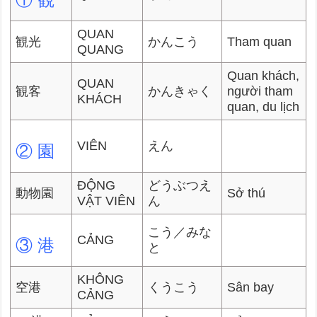
QUAN
観光
かんこう
Tham quan
QUANG
Quan khách,
QUAN
観客
かんきゃく
người tham
KHÁCH
quan, du lịch
VIÊN
えん
② 園
ĐỘNG
どうぶつえ
動物園
Sở thú
VẬT VIÊN
ん
こう／みな
CẢNG
③ 港
と
KHÔNG
空港
くうこう
Sân bay
CẢNG