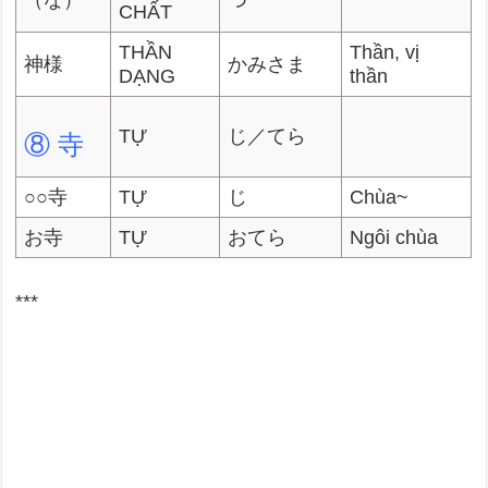
（な）
つ
CHẤT
THẦN
Thần, vị
神様
かみさま
DẠNG
thần
TỰ
じ／てら
⑧ 寺
○○寺
TỰ
じ
Chùa~
お寺
TỰ
おてら
Ngôi chùa
***