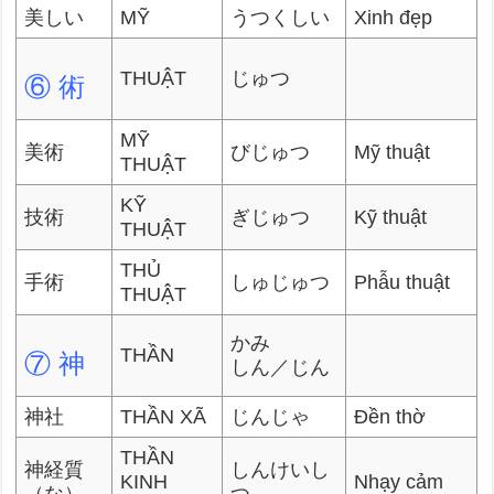
美しい
MỸ
うつくしい
Xinh đẹp
THUẬT
じゅつ
⑥ 術
MỸ
美術
びじゅつ
Mỹ thuật
THUẬT
KỸ
技術
ぎじゅつ
Kỹ thuật
THUẬT
THỦ
手術
しゅじゅつ
Phẫu thuật
THUẬT
かみ
THẦN
⑦ 神
しん／じん
神社
THẦN XÃ
じんじゃ
Đền thờ
THẦN
神経質
しんけいし
KINH
Nhạy cảm