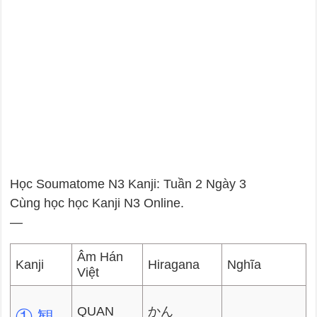
Học Soumatome N3 Kanji: Tuần 2 Ngày 3
Cùng học học Kanji N3 Online.
—
Âm Hán
Kanji
Hiragana
Nghĩa
Việt
QUAN
かん
① 観