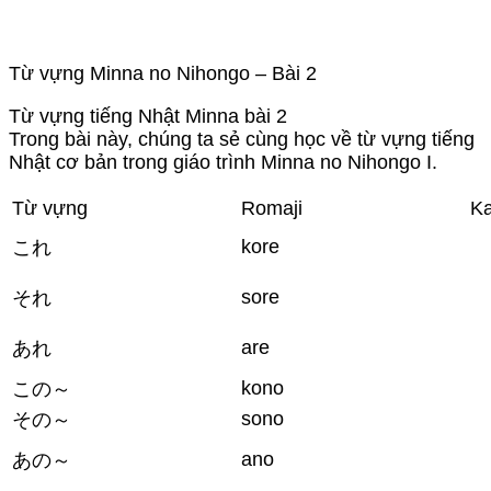
Từ vựng Minna no Nihongo – Bài 2
Từ vựng tiếng Nhật Minna bài 2
Trong bài này, chúng ta sẻ cùng học về từ vựng tiếng
Nhật cơ bản trong giáo trình Minna no Nihongo I.
Từ vựng
Romaji
Ka
kore
これ
sore
それ
are
あれ
kono
この～
sono
その～
ano
あの～