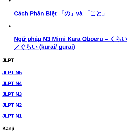
Cách Phân Biệt 「の」và 「こと」
Ngữ pháp N3 Mimi Kara Oboeru – くらい
／ぐらい (kurai/ gurai)
JLPT
JLPT N5
JLPT N4
JLPT N3
JLPT N2
JLPT N1
Kanji