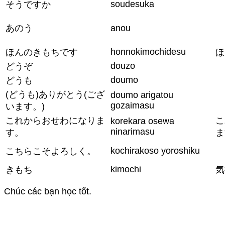
soudesuka
そうですか
あのう
anou
honnokimochidesu
ほんのきもちです
ほ
douzo
どうぞ
doumo
どうも
(どうも)ありがとう(ござ
doumo arigatou
gozaimasu
います。)
これからおせわになりま
こ
korekara osewa
ninarimasu
す。
ま
kochirakoso yoroshiku
こちらこそよろしく。
kimochi
きもち
気
Chúc các bạn học tốt.