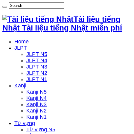
Tài liệu tiếng
Nhật Tài liệu tiếng Nhật miễn phí
Home
JLPT
JLPT N5
JLPT N4
JLPT N3
JLPT N2
JLPT N1
Kanji
Kanji N5
Kanji N4
Kanji N3
Kanji N2
Kanji N1
Từ vựng
Từ vựng N5