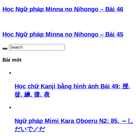
Học Ngữ pháp Minna no Nihongo – Bài 46
Học Ngữ pháp Minna no Nihongo – Bài 45
Bài mới
Học chữ Kanji bằng hình ảnh Bài 49: 授,
徒, 練, 復, 表
Ngữ pháp Mimi Kara Oboeru N2: 85. ～し
だいで／だ