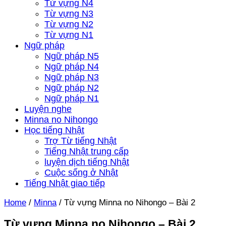
Từ vựng N4
Từ vựng N3
Từ vựng N2
Từ vựng N1
Ngữ pháp
Ngữ pháp N5
Ngữ pháp N4
Ngữ pháp N3
Ngữ pháp N2
Ngữ pháp N1
Luyện nghe
Minna no Nihongo
Học tiếng Nhật
Trợ Từ tiếng Nhật
Tiếng Nhật trung cấp
luyện dịch tiếng Nhật
Cuộc sống ở Nhật
Tiếng Nhật giao tiếp
Home
/
Minna
/
Từ vựng Minna no Nihongo – Bài 2
Từ vựng Minna no Nihongo – Bài 2