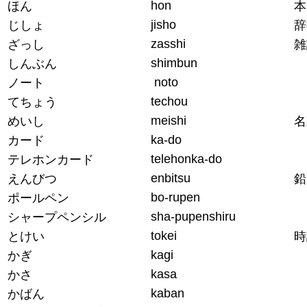
hon
ほん
本
jisho
じしょ
辞
zasshi
ざっし
雑
shimbun
しんぶん
noto
ノート
techou
てちょう
meishi
めいし
名
ka-do
カード
telehonka-do
テレホンカード
enbitsu
えんびつ
鉛
bo-rupen
ポールペン
sha-pupenshiru
シャープペンシル
tokei
とけい
時
kagi
かぎ
kasa
かさ
kaban
かばん