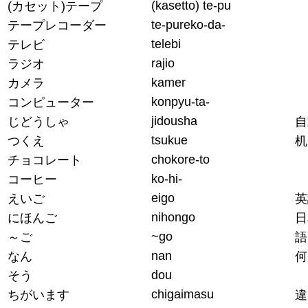
(kasetto) te-pu
(カセット)テープ
te-pureko-da-
テープレコーダー
telebi
テレビ
rajio
ラジオ
kamer
カメラ
konpyu-ta-
コンピューター
jidousha
じどうしゃ
自
tsukue
つくえ
机
chokore-to
チョコレート
ko-hi-
コーヒー
eigo
えいご
英
nihongo
にほんご
日
~go
～ご
語
nan
なん
何
dou
そう
chigaimasu
ちがいます
違