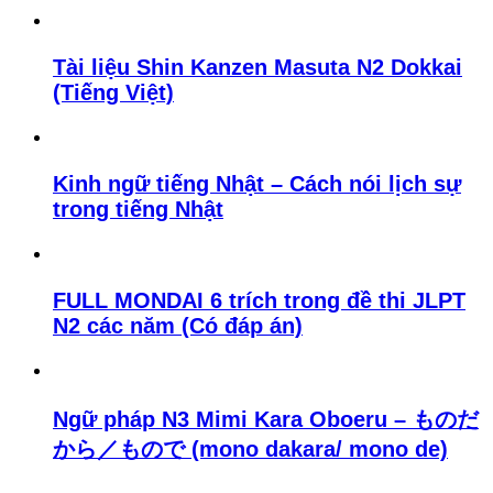
Tài liệu Shin Kanzen Masuta N2 Dokkai
(Tiếng Việt)
Kinh ngữ tiếng Nhật – Cách nói lịch sự
trong tiếng Nhật
FULL MONDAI 6 trích trong đề thi JLPT
N2 các năm (Có đáp án)
Ngữ pháp N3 Mimi Kara Oboeru – ものだ
から／もので (mono dakara/ mono de)