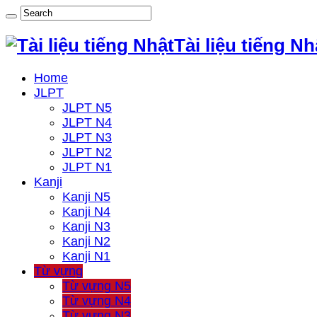
Tài liệu tiếng Nh
Home
JLPT
JLPT N5
JLPT N4
JLPT N3
JLPT N2
JLPT N1
Kanji
Kanji N5
Kanji N4
Kanji N3
Kanji N2
Kanji N1
Từ vựng
Từ vựng N5
Từ vựng N4
Từ vựng N3