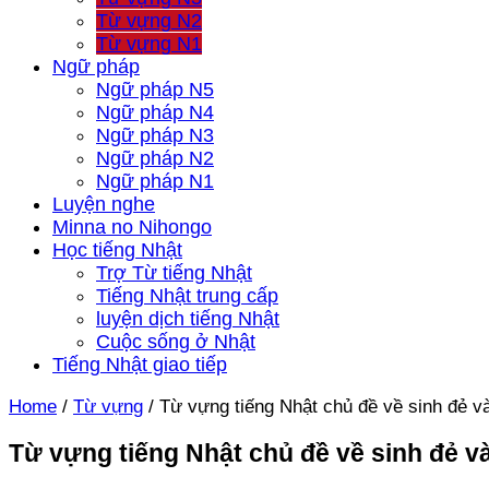
Từ vựng N2
Từ vựng N1
Ngữ pháp
Ngữ pháp N5
Ngữ pháp N4
Ngữ pháp N3
Ngữ pháp N2
Ngữ pháp N1
Luyện nghe
Minna no Nihongo
Học tiếng Nhật
Trợ Từ tiếng Nhật
Tiếng Nhật trung cấp
luyện dịch tiếng Nhật
Cuộc sống ở Nhật
Tiếng Nhật giao tiếp
Home
/
Từ vựng
/
Từ vựng tiếng Nhật chủ đề về sinh đẻ v
Từ vựng tiếng Nhật chủ đề về sinh đẻ v