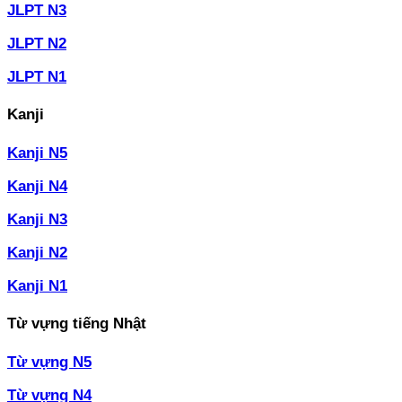
JLPT N3
JLPT N2
JLPT N1
Kanji
Kanji N5
Kanji N4
Kanji N3
Kanji N2
Kanji N1
Từ vựng tiếng Nhật
Từ vựng N5
Từ vựng N4