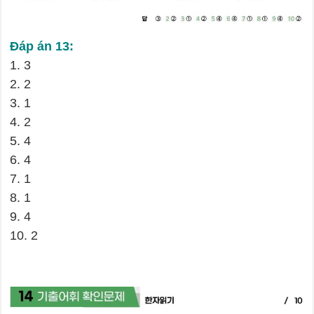
Đáp án 13:
1. 3
2. 2
3. 1
4. 2
5. 4
6. 4
7. 1
8. 1
9. 4
10. 2