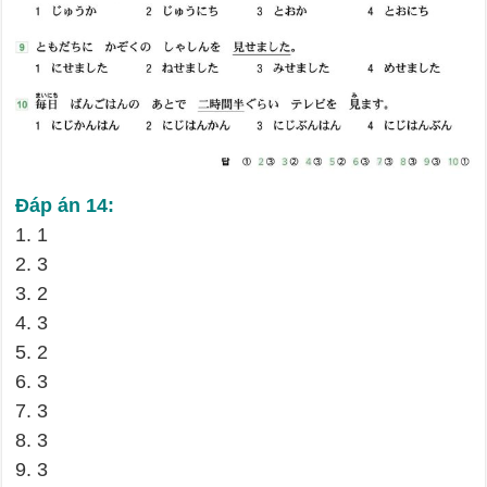
Đáp án 14:
1. 1
2. 3
3. 2
4. 3
5. 2
6. 3
7. 3
8. 3
9. 3