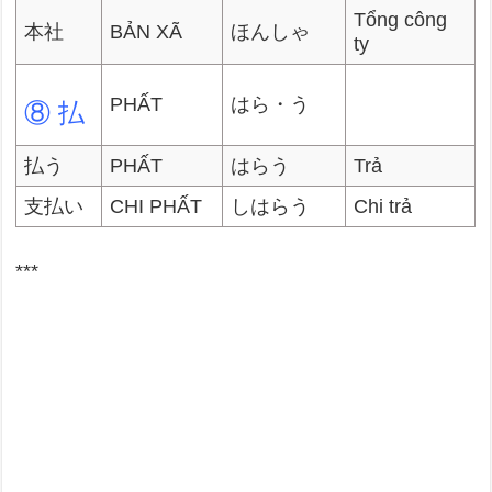
Tổng công
本社
BẢN XÃ
ほんしゃ
ty
PHẤT
はら・う
⑧ 払
払う
PHẤT
はらう
Trả
支払い
CHI PHẤT
しはらう
Chi trả
***