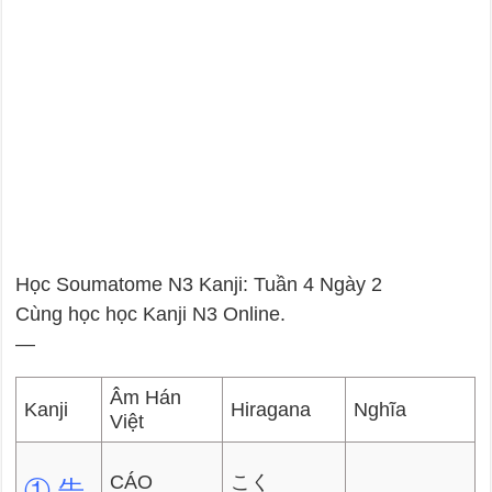
Học Soumatome N3 Kanji: Tuần 4 Ngày 2
Cùng học học Kanji N3 Online.
—
Âm Hán
Kanji
Hiragana
Nghĩa
Việt
CÁO
こく
① 告