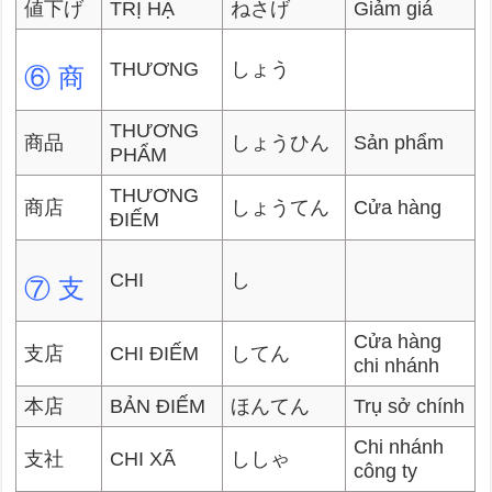
値下げ
TRỊ HẠ
ねさげ
Giảm giá
THƯƠNG
しょう
⑥ 商
THƯƠNG
商品
しょうひん
Sản phẩm
PHẨM
THƯƠNG
商店
しょうてん
Cửa hàng
ĐIẾM
CHI
し
⑦ 支
Cửa hàng
支店
CHI ĐIẾM
してん
chi nhánh
本店
BẢN ĐIẾM
ほんてん
Trụ sở chính
Chi nhánh
支社
CHI XÃ
ししゃ
công ty