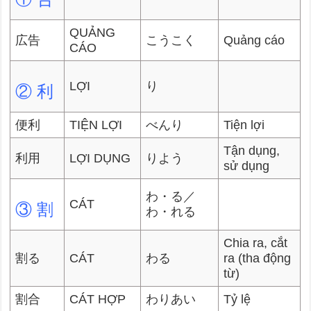
QUẢNG
広告
こうこく
Quảng cáo
CÁO
LỢI
り
② 利
便利
TIỆN LỢI
べんり
Tiện lợi
Tận dụng,
利用
LỢI DỤNG
りよう
sử dụng
わ・る／
CÁT
③ 割
わ・れる
Chia ra, cắt
割る
CÁT
わる
ra (tha động
từ)
割合
CÁT HỢP
わりあい
Tỷ lệ