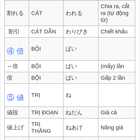
Chia ra, cắt
割れる
CÁT
われる
ra (tự động
từ)
割引
CÁT DẪN
わりびき
Chiết khấu
BỘI
ばい
④ 倍
～倍
BỘI
ばい
(mấy) lần
倍
BỘI
ばい
Gấp 2 lần
TRỊ
ね
⑤ 値
値段
TRỊ ĐOẠN
ねだん
Giá cả
TRỊ
値上げ
ねあげ
Nâng giá
THĂNG