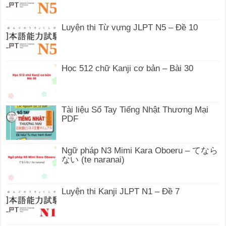
Luyện thi Từ vựng JLPT N5 – Đề 10
Học 512 chữ Kanji cơ bản – Bài 30
Tài liệu Sổ Tay Tiếng Nhật Thương Mại
PDF
Ngữ pháp N3 Mimi Kara Oboeru – てなら
ない (te naranai)
Luyện thi Kanji JLPT N1 – Đề 7