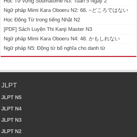
Học Từ vựng Soumatome N3: Tuần 5 Ngày 2
Ngữ pháp Mimi Kara Oboeru N2: 68. ~どころではない
Học Động Từ trong tiếng Nhật N2
[PDF] Sách Luyện Thi Kanji Master N3
Ngữ pháp Mimi Kara Oboeru N4: 48. かもしれない
Ngữ pháp N5: Động từ bổ nghĩa cho danh từ
JLPT
JLPT N5
JLPT N4
JLPT N3
JLPT N2