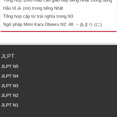
Tổng hợp 1000 mẫu câu giao tiếp tiếng Nhật thông dụng
Hậu tố み (mi) trong tiếng Nhật
Tổng hợp cặp từ trái nghĩa trong N3
Ngữ pháp Mimi Kara Oboeru N2: 48. ~ あまり (に)
JLPT
JLPT N5
JLPT N4
JLPT N3
JLPT N2
JLPT N1