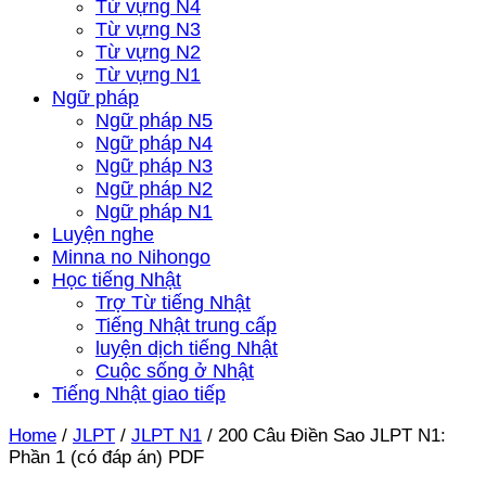
Từ vựng N4
Từ vựng N3
Từ vựng N2
Từ vựng N1
Ngữ pháp
Ngữ pháp N5
Ngữ pháp N4
Ngữ pháp N3
Ngữ pháp N2
Ngữ pháp N1
Luyện nghe
Minna no Nihongo
Học tiếng Nhật
Trợ Từ tiếng Nhật
Tiếng Nhật trung cấp
luyện dịch tiếng Nhật
Cuộc sống ở Nhật
Tiếng Nhật giao tiếp
Home
/
JLPT
/
JLPT N1
/
200 Câu Điền Sao JLPT N1:
Phần 1 (có đáp án) PDF