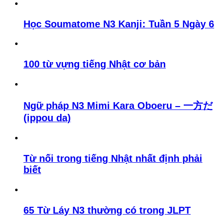
Học Soumatome N3 Kanji: Tuần 5 Ngày 6
100 từ vựng tiếng Nhật cơ bản
Ngữ pháp N3 Mimi Kara Oboeru – 一方だ
(ippou da)
Từ nối trong tiếng Nhật nhất định phải
biết
65 Từ Láy N3 thường có trong JLPT