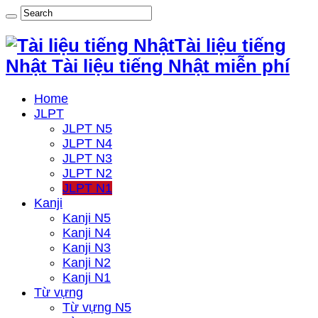
Tài liệu tiếng
Nhật Tài liệu tiếng Nhật miễn phí
Home
JLPT
JLPT N5
JLPT N4
JLPT N3
JLPT N2
JLPT N1
Kanji
Kanji N5
Kanji N4
Kanji N3
Kanji N2
Kanji N1
Từ vựng
Từ vựng N5