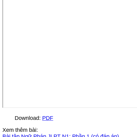
Download:
PDF
Xem thêm bài:
Bài tập Ngữ Pháp JLPT N1: Phần 1 (có đáp án)