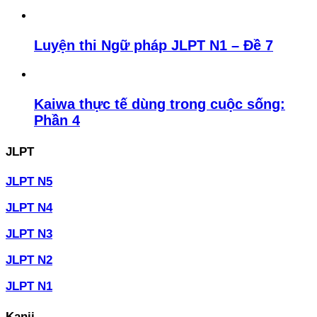
Luyện thi Ngữ pháp JLPT N1 – Đề 7
Kaiwa thực tế dùng trong cuộc sống:
Phần 4
JLPT
JLPT N5
JLPT N4
JLPT N3
JLPT N2
JLPT N1
Kanji