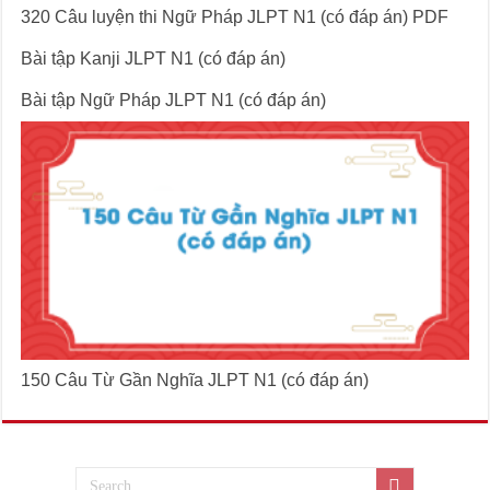
320 Câu luyện thi Ngữ Pháp JLPT N1 (có đáp án) PDF
Bài tập Kanji JLPT N1 (có đáp án)
Bài tập Ngữ Pháp JLPT N1 (có đáp án)
150 Câu Từ Gần Nghĩa JLPT N1 (có đáp án)