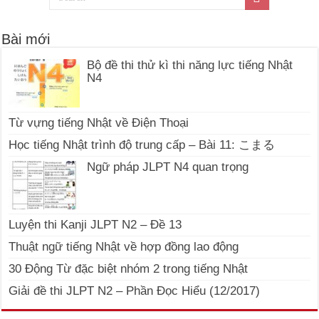
Bài mới
Bộ đề thi thử kì thi năng lực tiếng Nhật
N4
Từ vựng tiếng Nhật về Điện Thoại
Học tiếng Nhật trình độ trung cấp – Bài 11: こまる
Ngữ pháp JLPT N4 quan trọng
Luyện thi Kanji JLPT N2 – Đề 13
Thuật ngữ tiếng Nhật về hợp đồng lao động
30 Động Từ đặc biệt nhóm 2 trong tiếng Nhật
Giải đề thi JLPT N2 – Phần Đọc Hiểu (12/2017)