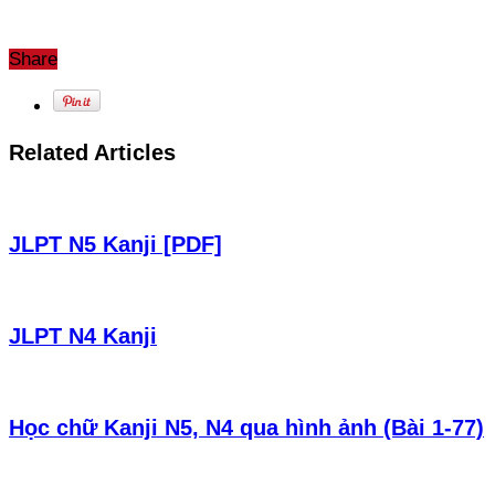
Share
Related Articles
JLPT N5 Kanji [PDF]
JLPT N4 Kanji
Học chữ Kanji N5, N4 qua hình ảnh (Bài 1-77)