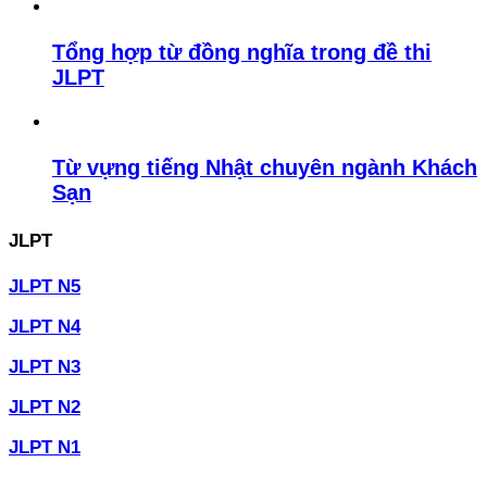
Tổng hợp từ đồng nghĩa trong đề thi
JLPT
Từ vựng tiếng Nhật chuyên ngành Khách
Sạn
JLPT
JLPT N5
JLPT N4
JLPT N3
JLPT N2
JLPT N1