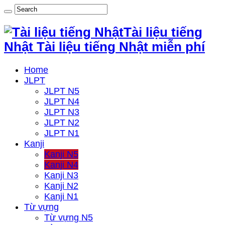
Tài liệu tiếng
Nhật Tài liệu tiếng Nhật miễn phí
Home
JLPT
JLPT N5
JLPT N4
JLPT N3
JLPT N2
JLPT N1
Kanji
Kanji N5
Kanji N4
Kanji N3
Kanji N2
Kanji N1
Từ vựng
Từ vựng N5