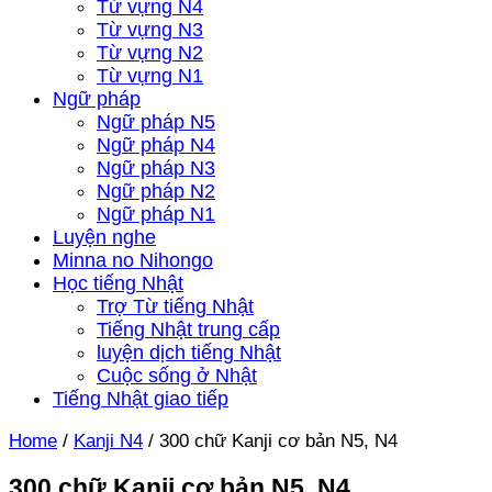
Từ vựng N4
Từ vựng N3
Từ vựng N2
Từ vựng N1
Ngữ pháp
Ngữ pháp N5
Ngữ pháp N4
Ngữ pháp N3
Ngữ pháp N2
Ngữ pháp N1
Luyện nghe
Minna no Nihongo
Học tiếng Nhật
Trợ Từ tiếng Nhật
Tiếng Nhật trung cấp
luyện dịch tiếng Nhật
Cuộc sống ở Nhật
Tiếng Nhật giao tiếp
Home
/
Kanji N4
/
300 chữ Kanji cơ bản N5, N4
300 chữ Kanji cơ bản N5, N4