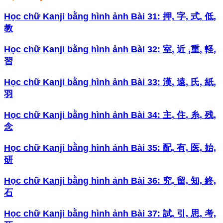
Học chữ Kanji bằng hình ảnh Bài 31: 押, 字, 式, 低,
教
Học chữ Kanji bằng hình ảnh Bài 32: 室, 近 ,重, 軽,
習
Học chữ Kanji bằng hình ảnh Bài 33: 漢, 遠, 氏, 紙,
羽
Học chữ Kanji bằng hình ảnh Bài 34: 主, 住, 糸, 残,
念
Học chữ Kanji bằng hình ảnh Bài 35: 配, 有, 医, 始,
研
Học chữ Kanji bằng hình ảnh Bài 36: 究, 留, 知, 終,
石
Học chữ Kanji bằng hình ảnh Bài 37: 試, 引, 思, 考,