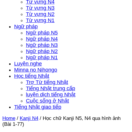
Từ vựng N4
Từ vựng N3
Từ vựng N2
Từ vựng N1
Ngữ pháp
Ngữ pháp N5
Ngữ pháp N4
Ngữ pháp N3
Ngữ pháp N2
Ngữ pháp N1
Luyện nghe
Minna no Nihongo
Học tiếng Nhật
Trợ Từ tiếng Nhật
Tiếng Nhật trung cấp
luyện dịch tiếng Nhật
Cuộc sống ở Nhật
Tiếng Nhật giao tiếp
Home
/
Kanji N4
/
Học chữ Kanji N5, N4 qua hình ảnh
(Bài 1-77)