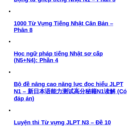
1000 Từ Vựng Tiếng Nhật Căn Bản –
Phân 8
Học ngữ pháp tiếng Nhật sơ cấp
(N5+N4): Phần 4
Bộ đề nâng cao năng lực đọc hiểu JLPT
N1 – 新日本语能力测试高分秘籍N1读解 (Có
đáp án)
Luyện thi Từ vựng JLPT N3 – Đề 10