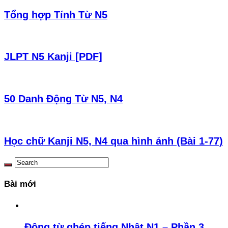
Tổng hợp Tính Từ N5
JLPT N5 Kanji [PDF]
50 Danh Động Từ N5, N4
Học chữ Kanji N5, N4 qua hình ảnh (Bài 1-77)
Bài mới
Động từ ghép tiếng Nhật N1 – Phần 3