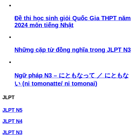
Đề thi học sinh giỏi Quốc Gia THPT năm
2024 môn tiếng Nhật
Những cặp từ đồng nghĩa trong JLPT N3
Ngữ pháp N3 – にともなって ／ にともな
い (ni tomonatte/ ni tomonai)
JLPT
JLPT N5
JLPT N4
JLPT N3