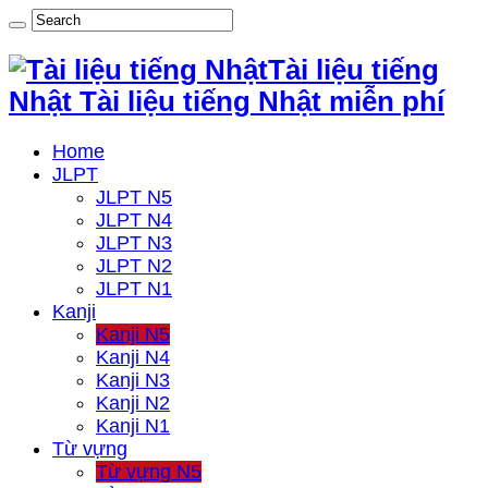
Tài liệu tiếng
Nhật Tài liệu tiếng Nhật miễn phí
Home
JLPT
JLPT N5
JLPT N4
JLPT N3
JLPT N2
JLPT N1
Kanji
Kanji N5
Kanji N4
Kanji N3
Kanji N2
Kanji N1
Từ vựng
Từ vựng N5