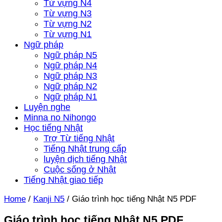
Từ vựng N4
Từ vựng N3
Từ vựng N2
Từ vựng N1
Ngữ pháp
Ngữ pháp N5
Ngữ pháp N4
Ngữ pháp N3
Ngữ pháp N2
Ngữ pháp N1
Luyện nghe
Minna no Nihongo
Học tiếng Nhật
Trợ Từ tiếng Nhật
Tiếng Nhật trung cấp
luyện dịch tiếng Nhật
Cuộc sống ở Nhật
Tiếng Nhật giao tiếp
Home
/
Kanji N5
/
Giáo trình học tiếng Nhật N5 PDF
Giáo trình học tiếng Nhật N5 PDF