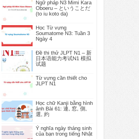
Ngữ pháp N3 Mimi Kara
Oboeru – ということだ
(to iu koto da)
Học Từ vựng
Soumatome N3: Tuần 3
Ngày 4
Đề thi thử JLPT N1 – 新
日本语能力考试N1 模拟
试题
Từ vựng cần thiết cho
JLPT N1
Học chữ Kanji bằng hình
ảnh Bài 61: 連, 窓, 側,
選, 約
Ý nghĩa ngày tháng sinh
của bạn trong tiếng Nhật