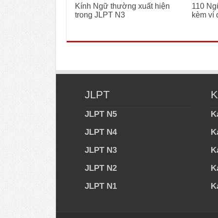
Kính Ngữ thường xuất hiện
110 Ng
trong JLPT N3
kèm ví d
JLPT
K
JLPT N5
K
JLPT N4
K
JLPT N3
K
JLPT N2
K
JLPT N1
K