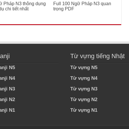
ữ Pháp N3 thông dụng
Full 100 Ngữ Pháp N3 quan
ụ chi tiết nhất
trọng PDF
anji
Từ vựng tiếng Nhật
anji N5
Từ vựng N5
anji N4
Từ vựng N4
anji N3
Từ vựng N3
anji N2
Từ vựng N2
anji N1
Từ vựng N1