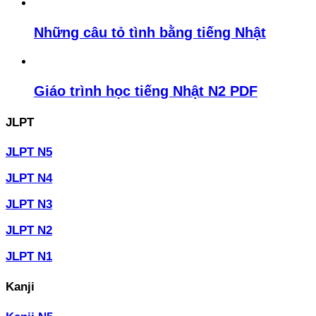
Những câu tỏ tình bằng tiếng Nhật
Giáo trình học tiếng Nhật N2 PDF
JLPT
JLPT N5
JLPT N4
JLPT N3
JLPT N2
JLPT N1
Kanji