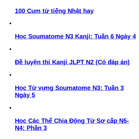
100 Cụm từ tiếng Nhật hay
Học Soumatome N3 Kanji: Tuần 6 Ngày 4
Đề luyện thi Kanji JLPT N2 (Có đáp án)
Học Từ vựng Soumatome N3: Tuần 3
Ngày 5
Học Các Thể Chia Động Từ Sơ cấp N5-
N4: Phần 3