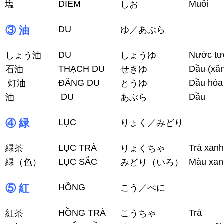
DIÊM
Muối
塩
しお
③ 油
DU
ゆ／あぶら
DU
Nước tư
しょう油
しょうゆ
THẠCH DU
Dầu (xă
石油
せきゆ
ĐĂNG DU
Dầu hỏa
灯油
とうゆ
DU
Dầu
油
あぶら
④ 緑
LỤC
りょく／みどり
LỤC TRÀ
Trà xanh
緑茶
りょくちゃ
LỤC SẮC
Màu xan
緑（色）
みどり（いろ）
⑤ 紅
HỒNG
こう／べに
HỒNG TRÀ
Trà
紅茶
こうちゃ