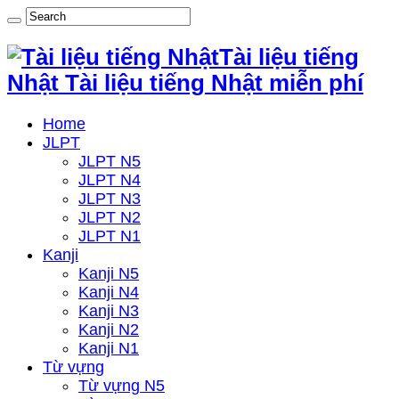
Tài liệu tiếng
Nhật Tài liệu tiếng Nhật miễn phí
Home
JLPT
JLPT N5
JLPT N4
JLPT N3
JLPT N2
JLPT N1
Kanji
Kanji N5
Kanji N4
Kanji N3
Kanji N2
Kanji N1
Từ vựng
Từ vựng N5