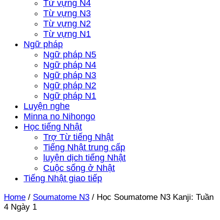
Từ vựng N4
Từ vựng N3
Từ vựng N2
Từ vựng N1
Ngữ pháp
Ngữ pháp N5
Ngữ pháp N4
Ngữ pháp N3
Ngữ pháp N2
Ngữ pháp N1
Luyện nghe
Minna no Nihongo
Học tiếng Nhật
Trợ Từ tiếng Nhật
Tiếng Nhật trung cấp
luyện dịch tiếng Nhật
Cuộc sống ở Nhật
Tiếng Nhật giao tiếp
Home
/
Soumatome N3
/
Học Soumatome N3 Kanji: Tuần
4 Ngày 1