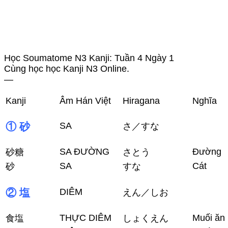
Học Soumatome N3 Kanji: Tuần 4 Ngày 1
Cùng học học Kanji N3 Online.
—
Kanji
Âm Hán Việt
Hiragana
Nghĩa
① 砂
SA
さ／すな
SA ĐƯỜNG
Đường
砂糖
さとう
SA
Cát
砂
すな
② 塩
DIÊM
えん／しお
THỰC DIÊM
Muối ăn
食塩
しょくえん