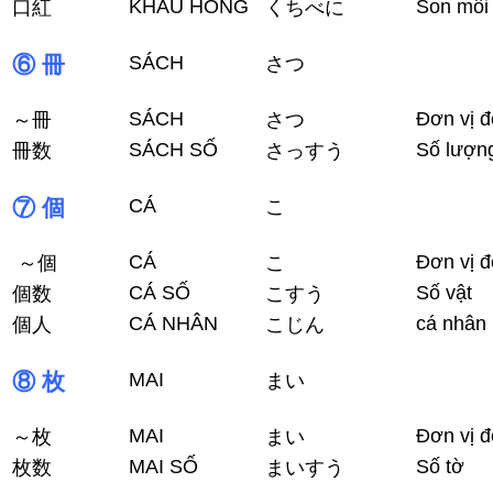
KHẨU HỒNG
Son môi
口紅
くちべに
⑥ 冊
SÁCH
さつ
SÁCH
Đơn vị 
～冊
さつ
SÁCH SỐ
Số lượn
冊数
さっすう
⑦ 個
CÁ
こ
CÁ
Đơn vị đ
～個
こ
CÁ SỐ
Số vật
個数
こすう
CÁ NHÂN
cá nhân
個人
こじん
⑧ 枚
MAI
まい
MAI
Đơn vị đ
～枚
まい
MAI SỐ
Số tờ
枚数
まいすう