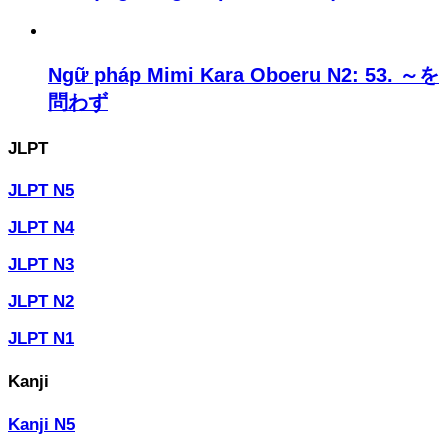
Ngữ pháp Mimi Kara Oboeru N2: 53. ～を
問わず
JLPT
JLPT N5
JLPT N4
JLPT N3
JLPT N2
JLPT N1
Kanji
Kanji N5