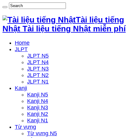
Tài liệu tiếng
Nhật Tài liệu tiếng Nhật miễn phí
Home
JLPT
JLPT N5
JLPT N4
JLPT N3
JLPT N2
JLPT N1
Kanji
Kanji N5
Kanji N4
Kanji N3
Kanji N2
Kanji N1
Từ vựng
Từ vựng N5