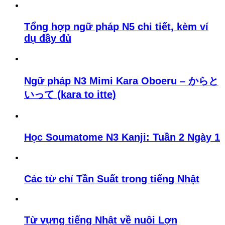
Tổng hợp ngữ pháp N5 chi tiết, kèm ví
dụ đầy đủ
Ngữ pháp N3 Mimi Kara Oboeru – からと
いって (kara to itte)
Học Soumatome N3 Kanji: Tuần 2 Ngày 1
Các từ chỉ Tần Suất trong tiếng Nhật
Từ vựng tiếng Nhật về nuôi Lợn