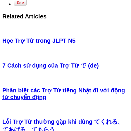
Related Articles
Học Trợ Từ trong JLPT N5
7 Cách sử dụng của Trợ Từ で (de)
Phân biệt các Trợ Từ tiếng Nhật đi với động
từ chuyển động
Lỗi Trợ Từ thường gặp khi dùng てくれる、
てあげる、てもらう