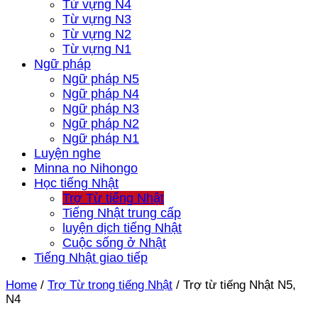
Từ vựng N4
Từ vựng N3
Từ vựng N2
Từ vựng N1
Ngữ pháp
Ngữ pháp N5
Ngữ pháp N4
Ngữ pháp N3
Ngữ pháp N2
Ngữ pháp N1
Luyện nghe
Minna no Nihongo
Học tiếng Nhật
Trợ Từ tiếng Nhật
Tiếng Nhật trung cấp
luyện dịch tiếng Nhật
Cuộc sống ở Nhật
Tiếng Nhật giao tiếp
Home
/
Trợ Từ trong tiếng Nhật
/
Trợ từ tiếng Nhật N5,
N4