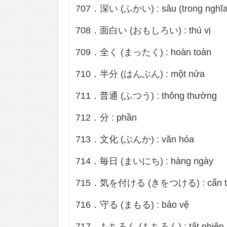
707．深い (ふかい) : sâu (trong nghĩa
708．面白い (おもしろい) : thú vị
709．全く (まったく) : hoàn toàn
710．半分 (はんぶん) : một nửa
711．普通 (ふつう) : thông thường
712．分 : phần
713．文化 (ぶんか) : văn hóa
714．毎日 (まいにち) : hàng ngày
715．気を付ける (きをつける) : cẩn t
716．守る (まもる) : bảo vệ
717．もちろん (もちろん) : tất nhiên