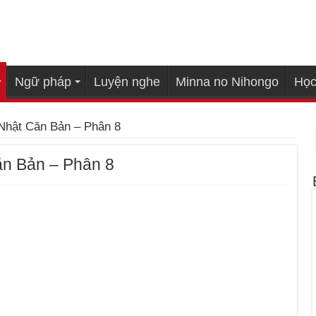
Ngữ pháp
Luyện nghe
Minna no Nihongo
Học
Nhật Căn Bản – Phân 8
ăn Bản – Phân 8