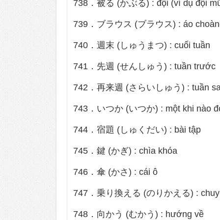
738．被る (かぶる) : đội (ví dụ đội m
739．ブラウス (ブラウス) : áo choàn
740．週末 (しゅうまつ) : cuối tuần
741．先週 (せんしゅう) : tuần trước
742．再来週 (さらいしゅう) : tuần sa
743．いつか (いつか) : một khi nào đ
744．宿題 (しゅくだい) : bài tập
745．鍵 (かぎ) : chìa khóa
746．傘 (かさ) : cái ô
747．乗り換える (のりかえる) : chuyển t
748．向かう (むかう) : hướng về