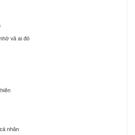
n
ờ vả ai đó
hiên
á nhân