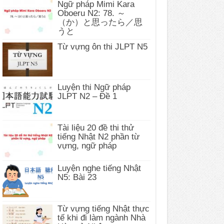
Ngữ pháp Mimi Kara
Oboeru N2: 78. ～
（か）と思ったら／思
うと
Từ vựng ôn thi JLPT N5
Luyện thi Ngữ pháp
JLPT N2 – Đề 1
Tài liệu 20 đề thi thử
tiếng Nhật N2 phần từ
vựng, ngữ pháp
Luyện nghe tiếng Nhật
N5: Bài 23
Từ vựng tiếng Nhật thực
tế khi đi làm ngành Nhà