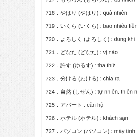
718．やはり (やはり) : quả nhiên
719．いくら (いくら) : bao nhiêu tiề
720．よろしく (よろしく) : dùng khi nh
721．どなた (どなた) : vị nào
722．許す (ゆるす) : tha thứ
723．分ける (わける) : chia ra
724．自然 (しぜん) : tự nhiên, thiên n
725．アパート : căn hộ
726．ホテル (ホテル) : khách sạn
727．パソコン (パソコン) : máy tính c