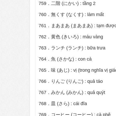
759．二階 (にかい) : tầng 2
760．無くす (なくす) : làm mất
761．まあまあ (まあまあ) : tạm đượ
762．黄色 (きいろ) : màu vàng
763．ランチ (ランチ) : bữa trưa
764．魚 (さかな) : con cá
765．味 (あじ) : vị (trong nghĩa vị giá
766．りんご (りんご) : quả táo
767．みかん (みかん) : quả quýt
768．皿 (さら) : cái đĩa
769．コーヒー (コーヒー) : cà phê