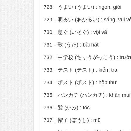
728．うまい (うまい) : ngon, giỏi
729．明るい (あかるい) : sáng, vui v
730．急ぐ (いそぐ) : vội vã
731．歌 (うた) : bài hát
732．中学校 (ちゅうがっこう) : trường 
733．テスト (テスト) : kiểm tra
734．ポスト (ポスト) : hộp thư
735．ハンカチ (ハンカチ) : khăn mùi 
736．髪 (かみ) : tóc
737．帽子 (ぼうし) : mũ