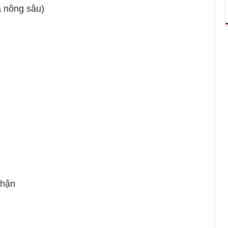
 nông sâu)
hận