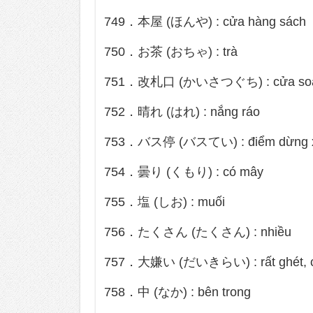
749．本屋 (ほんや) : cửa hàng sách
750．お茶 (おちゃ) : trà
751．改札口 (かいさつぐち) : cửa soá
752．晴れ (はれ) : nắng ráo
753．バス停 (バスてい) : điểm dừng x
754．曇り (くもり) : có mây
755．塩 (しお) : muối
756．たくさん (たくさん) : nhiều
757．大嫌い (だいきらい) : rất ghét, c
758．中 (なか) : bên trong