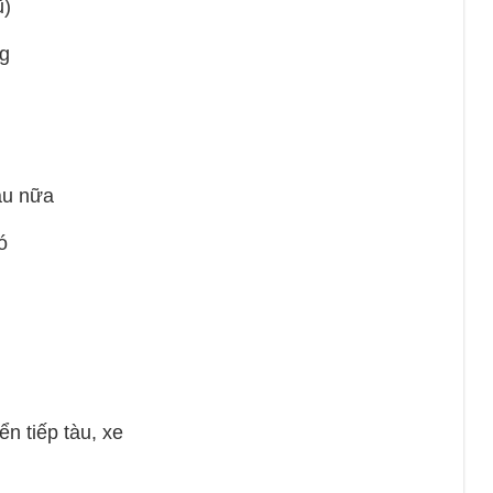
ũ)
g
u nữa
ó
iếp tàu, xe