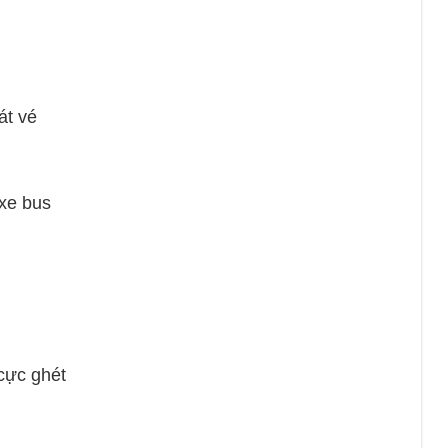
t vé
e bus
ực ghét