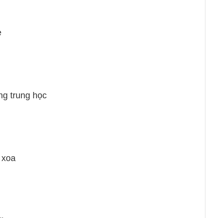
ẻ
trung học
xoa