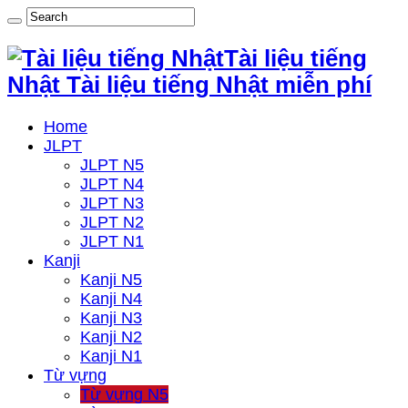
Tài liệu tiếng
Nhật Tài liệu tiếng Nhật miễn phí
Home
JLPT
JLPT N5
JLPT N4
JLPT N3
JLPT N2
JLPT N1
Kanji
Kanji N5
Kanji N4
Kanji N3
Kanji N2
Kanji N1
Từ vựng
Từ vựng N5