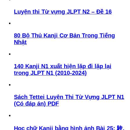
Luyện thi Từ vựng JLPT N2 – Đề 16
80 Bộ Thủ Kanji Cơ Bản Trong Tiếng
Nhật
140 Kanji N1 xuất hiện lặp đi lặp lại
trong JLPT N1 (2010-2024)
Sách Tettei Luyện Thi Từ Vựng JLPT N1
(Có đáp án) PDF
Học chữ Kanji bằng hình ảnh Bài 25: 験,