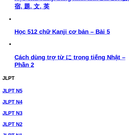
宿, 題, 文, 英
Học 512 chữ Kanji cơ bản – Bài 5
Cách dùng trợ từ に trong tiếng Nhật –
Phần 2
JLPT
JLPT N5
JLPT N4
JLPT N3
JLPT N2