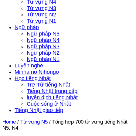
Từ vựng N4
Từ vựng N3
Từ vựng N2
Từ vựng N1
Ngữ pháp
Ngữ pháp N5
Ngữ pháp N4
Ngữ pháp N3
Ngữ pháp N2
Ngữ pháp N1
Luyện nghe
Minna no Nihongo
Học tiếng Nhật
Trợ Từ tiếng Nhật
Tiếng Nhật trung cấp
luyện dịch tiếng Nhật
Cuộc sống ở Nhật
Tiếng Nhật giao tiếp
Home
/
Từ vựng N5
/
Tổng hợp 700 từ vựng tiếng Nhật
N5, N4