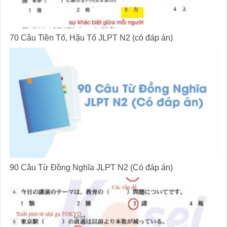
70 Câu Tiền Tố, Hậu Tố JLPT N2 (có đáp án)
90 Câu Từ Đồng Nghĩa JLPT N2 (Có đáp án)