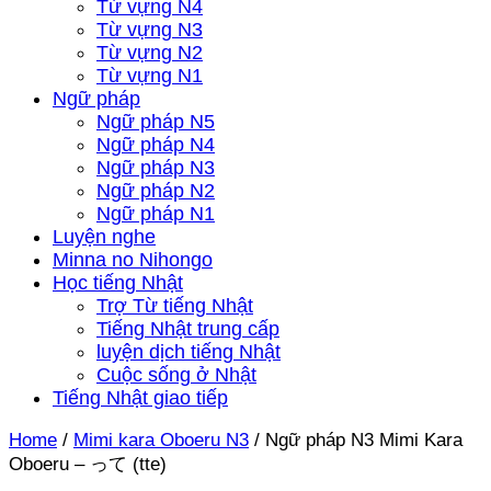
Từ vựng N4
Từ vựng N3
Từ vựng N2
Từ vựng N1
Ngữ pháp
Ngữ pháp N5
Ngữ pháp N4
Ngữ pháp N3
Ngữ pháp N2
Ngữ pháp N1
Luyện nghe
Minna no Nihongo
Học tiếng Nhật
Trợ Từ tiếng Nhật
Tiếng Nhật trung cấp
luyện dịch tiếng Nhật
Cuộc sống ở Nhật
Tiếng Nhật giao tiếp
Home
/
Mimi kara Oboeru N3
/
Ngữ pháp N3 Mimi Kara
Oboeru – って (tte)