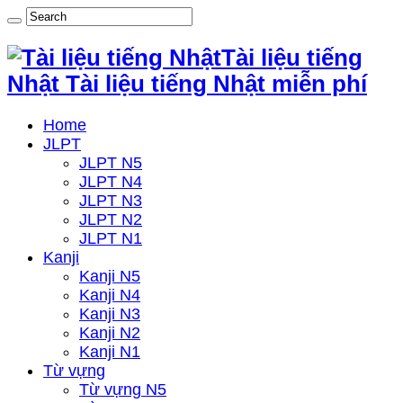
Tài liệu tiếng
Nhật Tài liệu tiếng Nhật miễn phí
Home
JLPT
JLPT N5
JLPT N4
JLPT N3
JLPT N2
JLPT N1
Kanji
Kanji N5
Kanji N4
Kanji N3
Kanji N2
Kanji N1
Từ vựng
Từ vựng N5