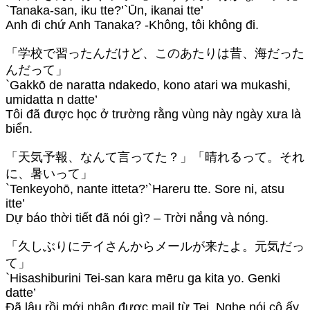
`Tanaka-san, iku tte?’`Ūn, ikanai tte’
Anh đi chứ Anh Tanaka? -Không, tôi không đi.
「学校で習ったんだけど、このあたりは昔、海だった
んだって」
`Gakkō de naratta ndakedo, kono atari wa mukashi,
umidatta n datte’
Tôi đã được học ở trường rằng vùng này ngày xưa là
biển.
「天気予報、なんて言ってた？」「晴れるって。それ
に、暑いって」
`Tenkeyohō, nante itteta?’`Hareru tte. Sore ni, atsu
itte’
Dự báo thời tiết đã nói gì? – Trời nắng và nóng.
「久しぶりにテイさんからメールが来たよ。元気だっ
て」
`Hisashiburini Tei-san kara mēru ga kita yo. Genki
datte’
Đã lâu rồi mới nhận được mail từ Tei. Nghe nói cô ấy