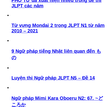
PHÓ TỪ đã xuất hiện nhiều trong đề thi
JLPT các năm
Từ vựng Mondai 2 trong JLPT N1 từ năm
2010 – 2021
9 Ngữ pháp tiếng Nhật liên quan đến も
の
Luyện thi Ngữ pháp JLPT N5 – Đề 14
Ngữ pháp Mimi Kara Oboeru N2: 67. ~ど
ころか