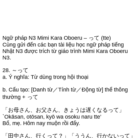
Ngữ pháp N3 Mimi Kara Oboeru – って (tte)
Cùng gửi đến các bạn tài liệu học ngữ pháp tiếng
Nhật N3 được trích từ giáo trình Mimi Kara Oboeru
N3.
28. ～って
a. Ý nghĩa: Từ dùng trong hội thoại
b. Cấu tạo: [Danh từ／Tính từ／Động từ] thể thông
thường + って
「お母さん、お父さん、きょうは遅くなるって」
`Okāsan, otōsan, kyō wa osoku naru tte’
Bố, mẹ. Hôm nay muộn rồi đấy.
「田中さん、行くって？」「ううん、行かないって」