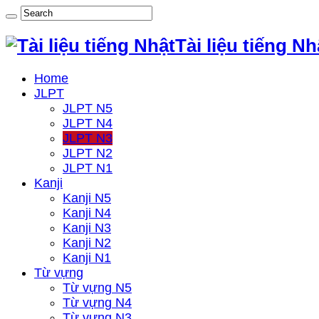
Tài liệu tiếng Nh
Home
JLPT
JLPT N5
JLPT N4
JLPT N3
JLPT N2
JLPT N1
Kanji
Kanji N5
Kanji N4
Kanji N3
Kanji N2
Kanji N1
Từ vựng
Từ vựng N5
Từ vựng N4
Từ vựng N3