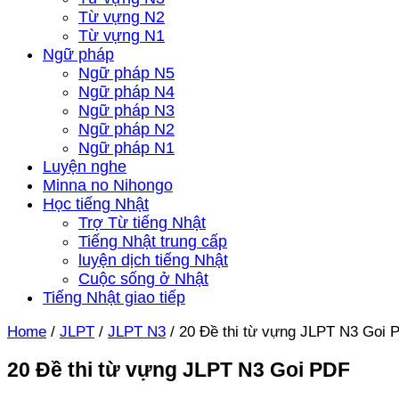
Từ vựng N2
Từ vựng N1
Ngữ pháp
Ngữ pháp N5
Ngữ pháp N4
Ngữ pháp N3
Ngữ pháp N2
Ngữ pháp N1
Luyện nghe
Minna no Nihongo
Học tiếng Nhật
Trợ Từ tiếng Nhật
Tiếng Nhật trung cấp
luyện dịch tiếng Nhật
Cuộc sống ở Nhật
Tiếng Nhật giao tiếp
Home
/
JLPT
/
JLPT N3
/
20 Đề thi từ vựng JLPT N3 Goi 
20 Đề thi từ vựng JLPT N3 Goi PDF