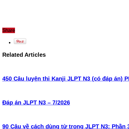
Share
Related Articles
450 Câu luyện thi Kanji JLPT N3 (có đáp án) 
Đáp án JLPT N3 – 7/2026
90 Câu về cách dùng từ trong JLPT N3: Phần 3