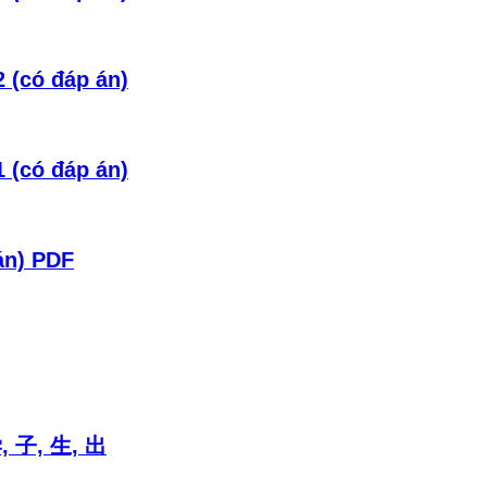
 (có đáp án)
 (có đáp án)
án) PDF
学, 子, 生, 出