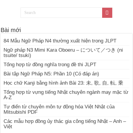
Bài mới
84 Mẫu Ngữ Pháp N4 thường xuất hiện trong JLPT
Ngữ pháp N3 Mimi Kara Oboeru – について／つき (ni
tsuite/ tsuki)
Tổng hợp từ đồng nghĩa trong đề thi JLPT
Bài tập Ngữ Pháp N5: Phần 10 (Có đáp án)
Học chữ Kanji bằng hình ảnh Bài 23: 未, 歌, 自, 転, 乗
Tổng hợp từ vựng tiếng Nhật chuyên ngành may mặc từ
A-Z
Tự điển từ chuyên môn tự động hóa Việt Nhật của
Mitsubishi PDF
Các mẫu hợp đồng ủy thác gia công tiếng Nhật – Anh –
Việt